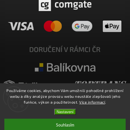
Používáme cookies, abychom Vám umožnili pohodlné prohlížení
webu a díky analýze provozu webu neustále zlepšovali jeho
funkce, výkon a použitelnost.
Více informací
.
Nastavení
Copyright 2026
E-SHOP MILATA
. Všechna práva vyhrazena.
Upravit nastavení cookies
Souhlasím
Vytvořil
Shoptet
| Design
Shoptak.cz.