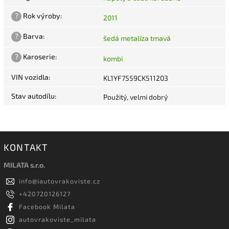
?
Rok výroby
:
2011
?
Barva
:
šedá metalíza tmavá
?
Karoserie
:
kombi
VIN vozidla
:
KL1YF7559CK511203
Stav autodílu
:
Použitý, velmi dobrý
KONTAKT
MILATA s.r.o.
info
@
iautovrakoviste.cz
+420720126127
Facebook Milata
autovrakoviste_milata