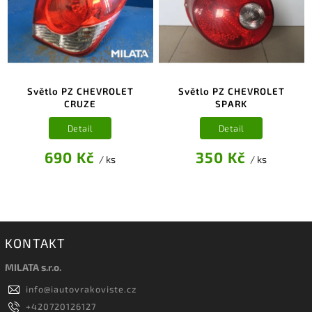
Světlo PZ CHEVROLET
Světlo PZ CHEVROLET
CRUZE
SPARK
Detail
Detail
690 Kč
350 Kč
/ ks
/ ks
KONTAKT
MILATA s.r.o.
info
@
iautovrakoviste.cz
+420720126127