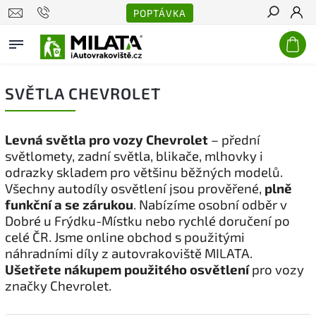
POPTÁVKA
Hledat
SVĚTLA CHEVROLET
Levná světla pro vozy Chevrolet
– přední
světlomety, zadní světla, blikače, mlhovky i
odrazky skladem pro většinu běžných modelů.
Všechny autodíly osvětlení jsou prověřené,
plně
funkční a se zárukou
. Nabízíme osobní odběr v
Dobré u Frýdku-Místku nebo rychlé doručení po
celé ČR. Jsme online obchod s použitými
náhradními díly z autovrakoviště MILATA.
Ušetřete nákupem použitého osvětlení
pro vozy
značky Chevrolet.