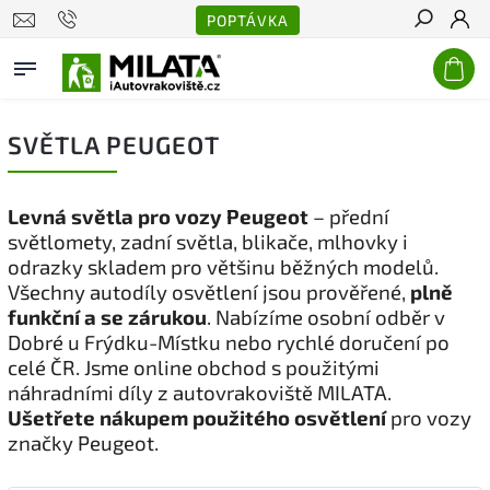
POPTÁVKA
Hledat
SVĚTLA PEUGEOT
Levná světla pro vozy Peugeot
– přední
světlomety, zadní světla, blikače, mlhovky i
odrazky skladem pro většinu běžných modelů.
Všechny autodíly osvětlení jsou prověřené,
plně
funkční a se zárukou
. Nabízíme osobní odběr v
Dobré u Frýdku-Místku nebo rychlé doručení po
celé ČR. Jsme online obchod s použitými
náhradními díly z autovrakoviště MILATA.
Ušetřete nákupem použitého osvětlení
pro vozy
značky Peugeot.