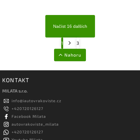
Načíst 16 dalších
1
3
Nahoru
KONTAKT
MILATA s.r.o.
info
@
iautovrakoviste.cz
+420720126127
Facebook Milata
autovrakoviste_milata
+420720126127
Youtube Milata