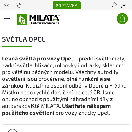
POPTÁVKA
Hledat
SVĚTLA OPEL
Levná světla pro vozy Opel
– přední světlomety,
zadní světla, blikače, mlhovky i odrazky skladem
pro většinu běžných modelů. Všechny autodíly
osvětlení jsou prověřené,
plně funkční a se
zárukou
. Nabízíme osobní odběr v Dobré u Frýdku-
Místku nebo rychlé doručení po celé ČR. Jsme
online obchod s použitými náhradními díly z
autovrakoviště MILATA.
Ušetřete nákupem
použitého osvětlení
pro vozy značky Opel.