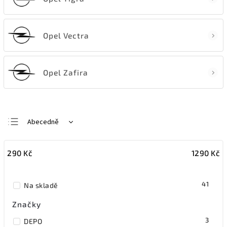
Opel Vectra
Opel Zafira
Abecedně
Nejlevnější
290
Kč
1290
Kč
Nejdražší
Nejprodávanější
41
Na skladě
Značky
3
DEPO