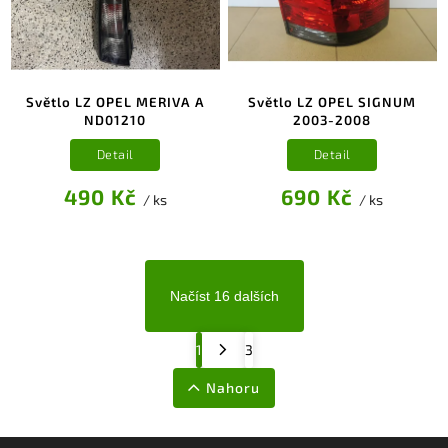
Světlo LZ OPEL MERIVA A
Světlo LZ OPEL SIGNUM
ND01210
2003-2008
Detail
Detail
490 Kč
690 Kč
/ ks
/ ks
Načíst 16 dalších
1
3
Nahoru