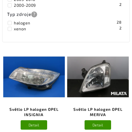
2
2000-2009
2
1994-2000
Typ zdroje
?
2
1999-2005
28
1
1998-2009
halogen
2
2
2002-2005
xenon
4
2003-2008
1
1998-2005
1
2000-2003
2
2006-2014
1
2003-2005
Světlo LP halogen OPEL
Světlo LP halogen OPEL
INSIGNIA
MERIVA
Detail
Detail