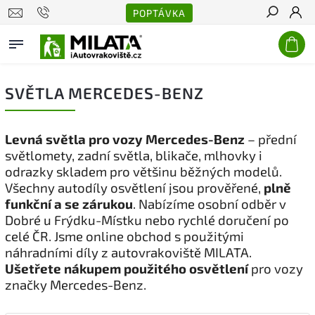
POPTÁVKA
Hledat
SVĚTLA MERCEDES-BENZ
Levná světla pro vozy Mercedes-Benz
– přední
světlomety, zadní světla, blikače, mlhovky i
odrazky skladem pro většinu běžných modelů.
Všechny autodíly osvětlení jsou prověřené,
plně
funkční a se zárukou
. Nabízíme osobní odběr v
Dobré u Frýdku-Místku nebo rychlé doručení po
celé ČR. Jsme online obchod s použitými
náhradními díly z autovrakoviště MILATA.
Ušetřete nákupem použitého osvětlení
pro vozy
značky Mercedes-Benz.