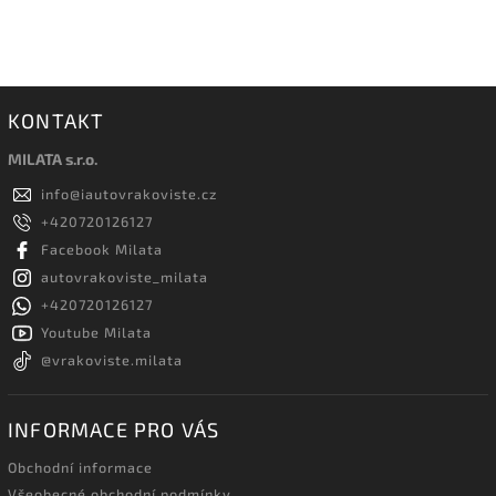
KONTAKT
MILATA s.r.o.
info
@
iautovrakoviste.cz
+420720126127
Facebook Milata
autovrakoviste_milata
+420720126127
Youtube Milata
@vrakoviste.milata
INFORMACE PRO VÁS
Obchodní informace
Všeobecné obchodní podmínky