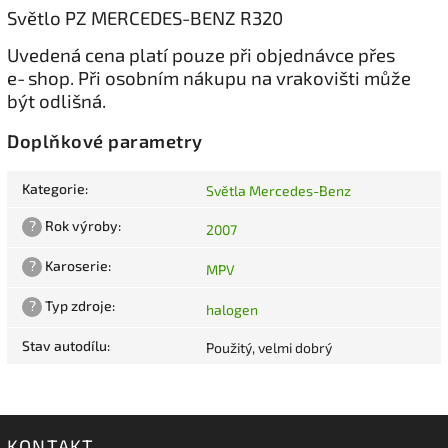
Světlo PZ MERCEDES-BENZ R320
Uvedená cena platí pouze při objednávce přes
e‑shop. Při osobním nákupu na vrakovišti může
být odlišná.
Doplňkové parametry
Kategorie
:
Světla Mercedes-Benz
?
Rok výroby
:
2007
?
Karoserie
:
MPV
?
Typ zdroje
:
halogen
Stav autodílu
:
Použitý, velmi dobrý
KONTAKT