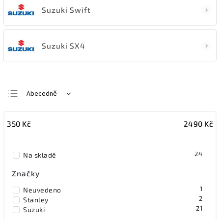
Suzuki Swift
Suzuki SX4
Abecedně
Nejlevnější
350
Kč
2490
Kč
Nejdražší
Nejprodávanější
24
Na skladě
Značky
1
Neuvedeno
2
Stanley
21
Suzuki