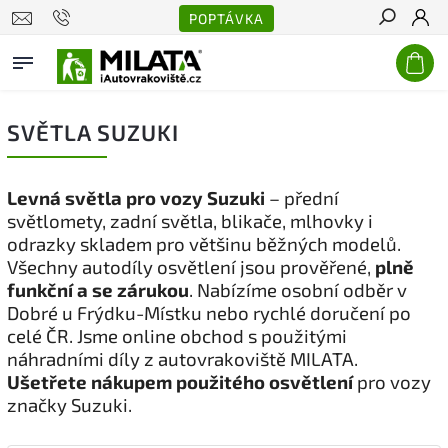
POPTÁVKA
Hledat
SVĚTLA SUZUKI
Levná světla pro vozy Suzuki
– přední
světlomety, zadní světla, blikače, mlhovky i
odrazky skladem pro většinu běžných modelů.
Všechny autodíly osvětlení jsou prověřené,
plně
funkční a se zárukou
. Nabízíme osobní odběr v
Dobré u Frýdku-Místku nebo rychlé doručení po
celé ČR. Jsme online obchod s použitými
náhradními díly z autovrakoviště MILATA.
Ušetřete nákupem použitého osvětlení
pro vozy
značky Suzuki.