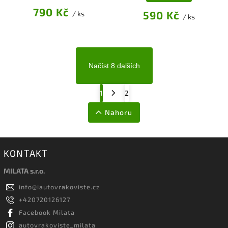
790 Kč
590 Kč
/ ks
/ ks
Načíst 8 dalších
1
2
Nahoru
KONTAKT
MILATA s.r.o.
info
@
iautovrakoviste.cz
+420720126127
Facebook Milata
autovrakoviste_milata