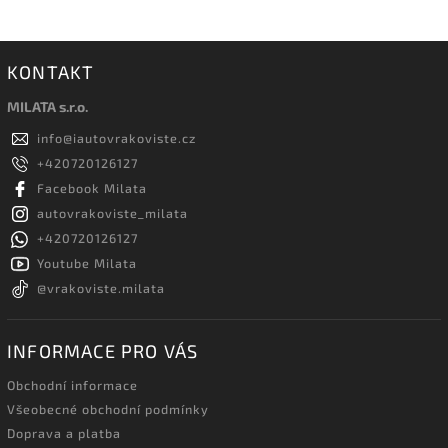
KONTAKT
MILATA s.r.o.
info
@
iautovrakoviste.cz
+420720126127
Facebook Milata
autovrakoviste_milata
+420720126127
Youtube Milata
@vrakoviste.milata
INFORMACE PRO VÁS
Obchodní informace
Všeobecné obchodní podmínky
Doprava a platba