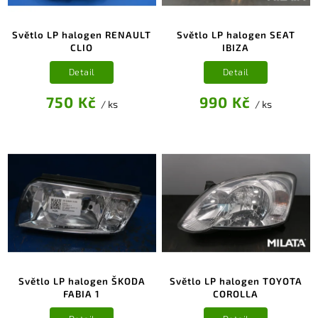
0
2006-2015
0
1999-2003
Světlo LP halogen RENAULT
Světlo LP halogen SEAT
2
1999-2004
CLIO
IBIZA
2
2007-2008
0
2007-2009
Detail
Detail
0
2000-2004
0
1990-2003
750 Kč
990 Kč
/ ks
/ ks
0
2013-2017
0
1998-2004
Světlo LP halogen ŠKODA
Světlo LP halogen TOYOTA
FABIA 1
COROLLA