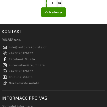
1
14
Nahoru
KONTAKT
MILATA s.r.o.
info
@
iautovrakoviste.cz
+420720126127
Facebook Milata
autovrakoviste_milata
+420720126127
Youtube Milata
@vrakoviste.milata
INFORMACE PRO VÁS
Obchodní informace