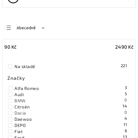
Abecedně
Nejlevnější
90
Kč
2490
Kč
Nejdražší
Nejprodávanější
221
Na skladě
Značky
3
Alfa Romeo
5
Audi
0
BMW
14
Citroën
0
Dacia
4
Daewoo
11
DEPO
6
Fiat
13
Ford