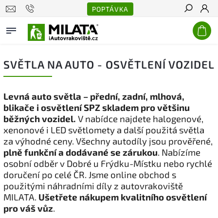
POPTÁVKA
Hledat
SVĚTLA NA AUTO - OSVĚTLENÍ VOZIDEL
Levná auto světla – přední, zadní, mlhová,
blikače i osvětlení SPZ skladem pro většinu
běžných vozidel.
V nabídce najdete halogenové,
xenonové i LED světlomety a další použitá světla
za výhodné ceny. Všechny autodíly jsou prověřené,
plně funkční a dodávané se zárukou
. Nabízíme
osobní odběr v Dobré u Frýdku-Místku nebo rychlé
doručení po celé ČR. Jsme online obchod s
použitými náhradními díly z autovrakoviště
MILATA.
Ušetřete nákupem kvalitního osvětlení
pro váš vůz
.