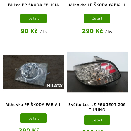
1
Blikač PP ŠKODA FELICIA
Mlhovka LP ŠKODA FABIA II
2005-2007
3
2009-2013
1
1997-2002
Detail
Detail
2
2003-2010
4
2004-2010
90 Kč
290 Kč
/ ks
/ ks
2
1999-2007
0
2000-2006
2
2004-2007
1
2010-2014
0
2001-2008
0
do 2008
2
2000-2009
1
2004-2008
2
1996-2000
0
2008-2012
1
1998-2001
0
1994-2000
0
Mlhovka PP ŠKODA FABIA II
Světlo Led LZ PEUGEOT 206
1998-2000
TUNING
1
2001-2005
0
2002-2008
Detail
Detail
0
2002-2006
2
2004-2006
290 Kč