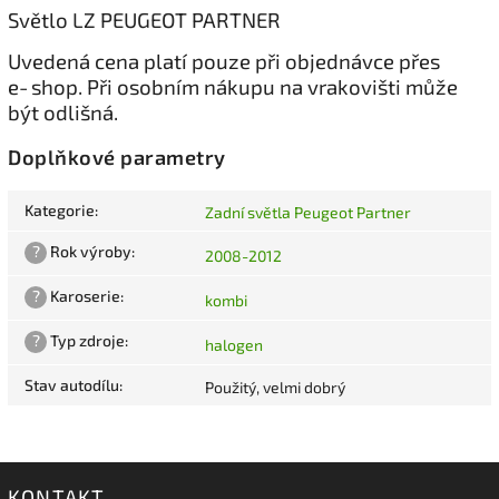
Světlo LZ PEUGEOT PARTNER
Uvedená cena platí pouze při objednávce přes
e‑shop. Při osobním nákupu na vrakovišti může
být odlišná.
Doplňkové parametry
Kategorie
:
Zadní světla Peugeot Partner
?
Rok výroby
:
2008-2012
?
Karoserie
:
kombi
?
Typ zdroje
:
halogen
Stav autodílu
:
Použitý, velmi dobrý
KONTAKT