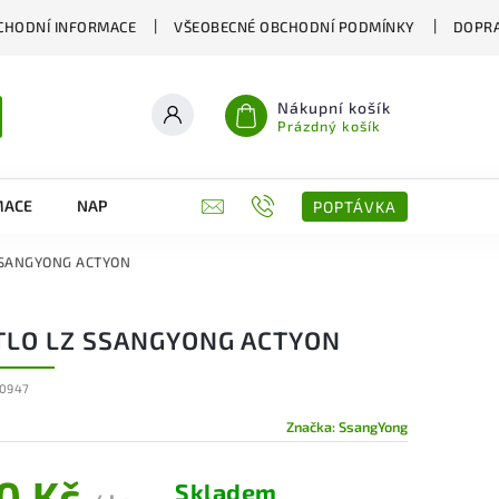
CHODNÍ INFORMACE
VŠEOBECNÉ OBCHODNÍ PODMÍNKY
DOPRA
Nákupní košík
Prázdný košík
MACE
NAPIŠTE NÁM
KONTAKTY
POPTÁVKA
 SSANGYONG ACTYON
TLO LZ SSANGYONG ACTYON
0947
Značka:
SsangYong
0 Kč
Skladem