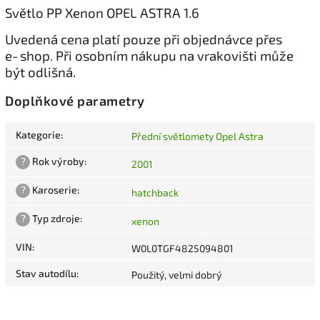
Světlo PP Xenon OPEL ASTRA 1.6
Uvedená cena platí pouze při objednávce přes
e‑shop. Při osobním nákupu na vrakovišti může
být odlišná.
Doplňkové parametry
Kategorie
:
Přední světlomety Opel Astra
?
Rok výroby
:
2001
?
Karoserie
:
hatchback
?
Typ zdroje
:
xenon
VIN
:
W0L0TGF4825094801
Stav autodílu
:
Použitý, velmi dobrý