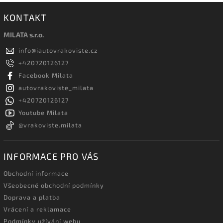
KONTAKT
MILATA s.r.o.
info
@
iautovrakoviste.cz
+420720126127
Facebook Milata
autovrakoviste_milata
+420720126127
Youtube Milata
@vrakoviste.milata
INFORMACE PRO VÁS
Obchodní informace
Všeobecné obchodní podmínky
Doprava a platba
Vrácení a reklamace
Podmínky užívání webu