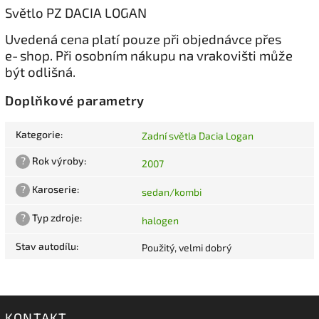
Světlo PZ DACIA LOGAN
Uvedená cena platí pouze při objednávce přes
e‑shop. Při osobním nákupu na vrakovišti může
být odlišná.
Doplňkové parametry
Kategorie
:
Zadní světla Dacia Logan
?
Rok výroby
:
2007
?
Karoserie
:
sedan/kombi
?
Typ zdroje
:
halogen
Stav autodílu
:
Použitý, velmi dobrý
KONTAKT