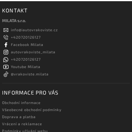
KONTAKT
MILATA s.r.o.
info
@
iautovrakoviste.cz
+420720126127
Facebook Milata
autovrakoviste_milata
+420720126127
Youtube Milata
@vrakoviste.milata
INFORMACE PRO VÁS
Obchodní informace
Všeobecné obchodní podmínky
Doprava a platba
Vrácení a reklamace
Podmínky užívání webu