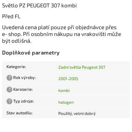
Světlo PZ PEUGEOT 307 kombi
Před FL
Uvedená cena platí pouze při objednávce přes
e‑shop. Při osobním nákupu na vrakovišti může
být odlišná.
Doplňkové parametry
Kategorie
:
Zadní světla Peugeot 307
?
Rok výroby
:
2001-2005
?
Karoserie
:
kombi
?
Typ zdroje
:
halogen
Stav autodílu
:
Použitý, velmi dobrý