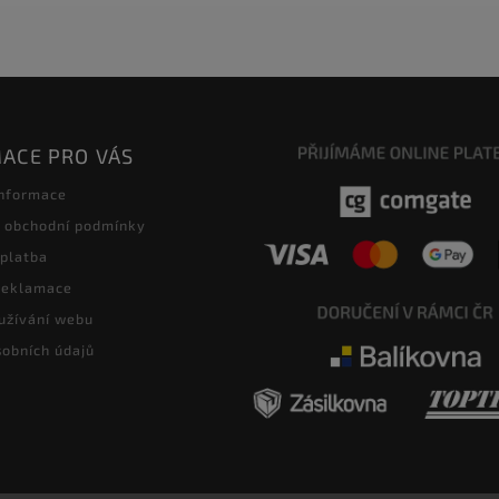
ACE PRO VÁS
informace
 obchodní podmínky
 platba
 reklamace
užívání webu
obních údajů