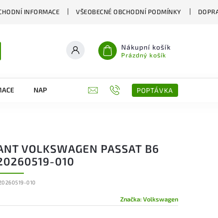
CHODNÍ INFORMACE
VŠEOBECNÉ OBCHODNÍ PODMÍNKY
DOPRA
Nákupní košík
Prázdný košík
MACE
NAPIŠTE NÁM
KONTAKTY
POPTÁVKA
ANT VOLKSWAGEN PASSAT B6
20260519-010
20260519-010
Značka:
Volkswagen