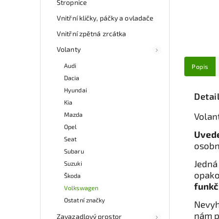
Stropnice
Vnitřní kličky, páčky a ovladače
Vnitřní zpětná zrcátka
Volanty
Audi
Popis
Dacia
Hyundai
Detai
Kia
Mazda
Volan
Opel
Uvede
Seat
osobn
Subaru
Jedná 
Suzuki
opako
Škoda
funkč
Volkswagen
Ostatní značky
Nevyh
nám p
Zavazadlový prostor