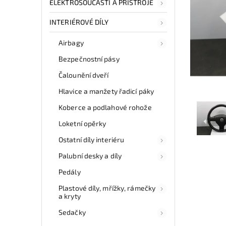
ELEKTROSOUČÁSTI A PŘÍSTROJE
INTERIÉROVÉ DÍLY
Airbagy
Bezpečnostní pásy
Čalounění dveří
Hlavice a manžety řadicí páky
Koberce a podlahové rohože
Loketní opěrky
Ostatní díly interiéru
Palubní desky a díly
Pedály
Plastové díly, mřížky, rámečky
a kryty
Sedačky