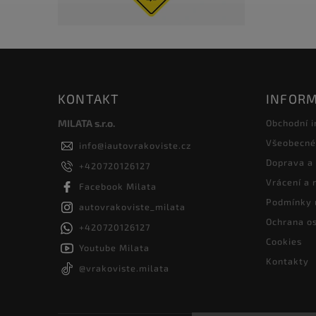
KONTAKT
INFORM
MILATA s.r.o.
Obchodní 
Všeobecné
info
@
iautovrakoviste.cz
Doprava a
+420720126127
Vrácení a
Facebook Milata
Podmínky 
autovrakoviste_milata
Ochrana os
+420720126127
Cookies
Youtube Milata
Kontakty
@vrakoviste.milata