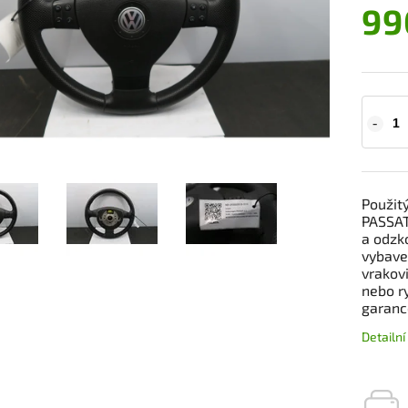
99
Použit
PASSAT
a odzko
vybaven
vrakov
nebo r
garanc
Detailn