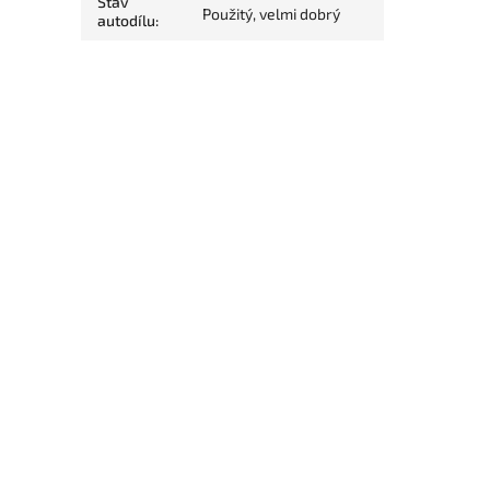
Stav
Použitý, velmi dobrý
autodílu
: