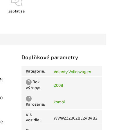
Zeptat se
Doplňkové parametry
Kategorie
:
Volanty Volkswagen
ři
?
Rok
2008
výroby
:
ro
?
kombi
Karoserie
:
VIN
WVWZZZ3CZ8E240482
vozidla
:
te