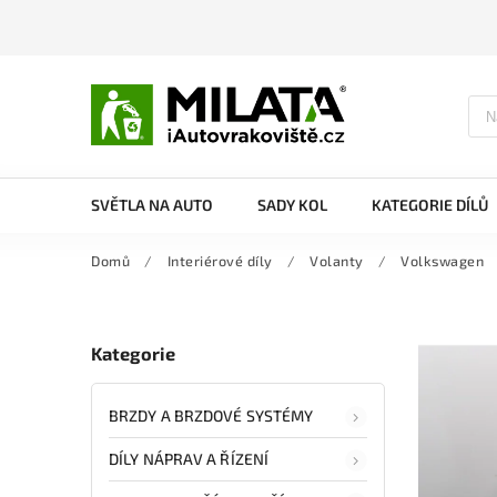
SVĚTLA NA AUTO
SADY KOL
KATEGORIE DÍLŮ
Domů
/
Interiérové díly
/
Volanty
/
Volkswagen
Kategorie
BRZDY A BRZDOVÉ SYSTÉMY
DÍLY NÁPRAV A ŘÍZENÍ