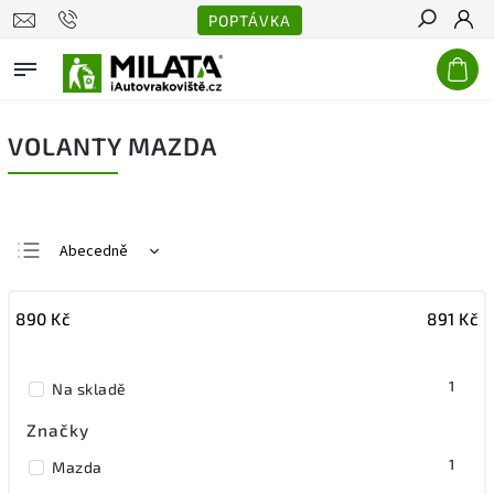
POPTÁVKA
Hledat
VOLANTY MAZDA
Abecedně
Nejlevnější
890
Kč
891
Kč
Nejdražší
Nejprodávanější
1
Na skladě
Značky
1
Mazda