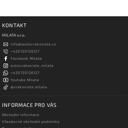
KONTAKT
MILATA s.r.o.
info
@
iautovrakoviste.cz
+420720126127
Facebook Milata
autovrakoviste_milata
+420720126127
Youtube Milata
@vrakoviste.milata
INFORMACE PRO VÁS
Obchodní informace
Všeobecné obchodní podmínky