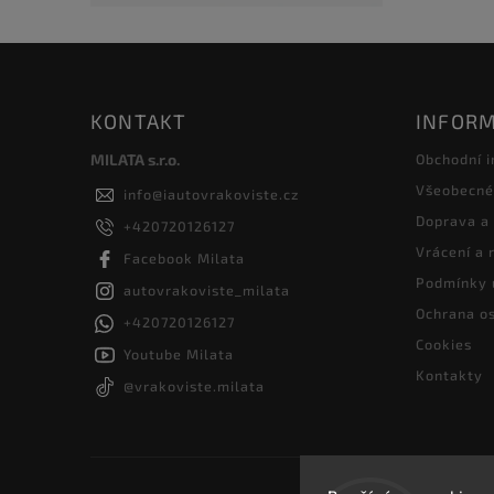
KONTAKT
INFORM
MILATA s.r.o.
Obchodní 
Všeobecné
info
@
iautovrakoviste.cz
Doprava a
+420720126127
Vrácení a
Facebook Milata
Podmínky 
autovrakoviste_milata
Ochrana os
+420720126127
Cookies
Youtube Milata
Kontakty
@vrakoviste.milata