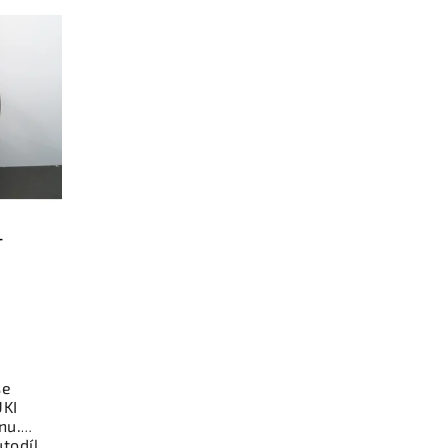
T
se
UKI
nu.
todíl