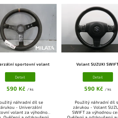
erzální sportovní volant
Volant SUZUKI SWIF
Detail
Detail
590 Kč
590 Kč
/ ks
/ ks
oužitý náhradní díl se
Použitý náhradní díl 
zárukou - Univerzální
zárukou - Volant SUZ
tovní volant za výhodnou
SWIFT za výhodnou ce
u. Ověřený a odzkoušený
Ověřený a odzkoušený au