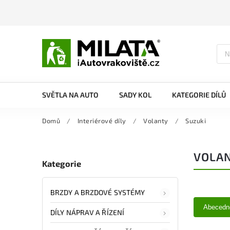
SVĚTLA NA AUTO
SADY KOL
KATEGORIE DÍLŮ
Domů
/
Interiérové díly
/
Volanty
/
Suzuki
VOLAN
Kategorie
BRZDY A BRZDOVÉ SYSTÉMY
Abecedn
DÍLY NÁPRAV A ŘÍZENÍ