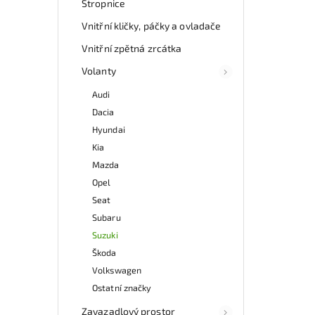
Stropnice
auto
inte
Vnitřní kličky, páčky a ovladače
vůz. 
Vnitřní zpětná zrcátka
z 
mo
Volanty
odb
přes 
Audi
ga
Dacia
p
Hyundai
Kia
Mazda
Opel
Seat
Subaru
Suzuki
Škoda
Volkswagen
Ostatní značky
Zavazadlový prostor