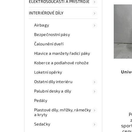
ELEKTROSOUČÁSTI A PŘÍSTROJE
INTERIÉROVÉ DÍLY
Airbagy
Bezpečnostní pásy
Čalounění dveří
Hlavice a manžety řadicí páky
Koberce a podlahové rohože
Univ
Loketní opěrky
Ostatní díly interiéru
Palubní desky a díly
Pedály
Plastové díly, mřížky, rámečky
P
a kryty
Sedačky
spor
cen