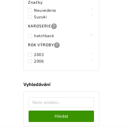
Značky
1
Neuvedeno
1
Suzuki
KAROSERIE
?
2
hatchback
ROK VÝROBY
?
1
2003
1
2006
Vyhledávání
Hledat