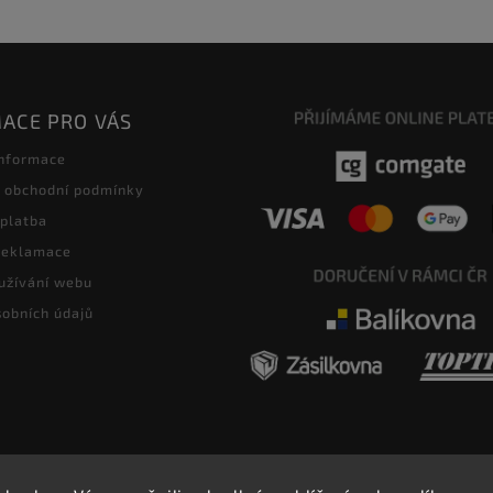
ACE PRO VÁS
informace
 obchodní podmínky
 platba
 reklamace
užívání webu
obních údajů