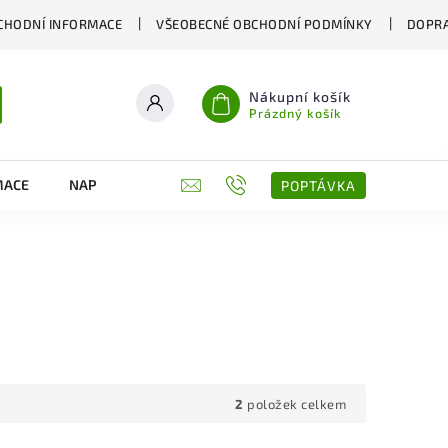
CHODNÍ INFORMACE
VŠEOBECNÉ OBCHODNÍ PODMÍNKY
DOPRA
Nákupní košík
Prázdný košík
MACE
NAPIŠTE NÁM
KONTAKTY
POPTÁVKA
2
položek celkem