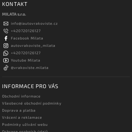
KONTAKT
MILATA s.r.o.
info
@
iautovrakoviste.cz
+420720126127
Facebook Milata
autovrakoviste_milata
+420720126127
Youtube Milata
@vrakoviste.milata
INFORMACE PRO VÁS
Obchodní informace
Všeobecné obchodní podmínky
Doprava a platba
Vrácení a reklamace
Podmínky užívání webu
Ochrana osobních údajů