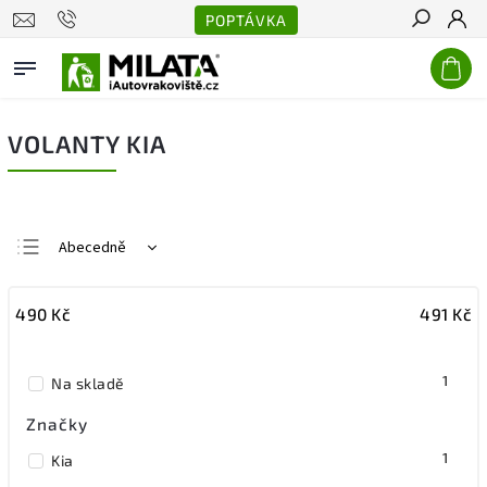
POPTÁVKA
Hledat
VOLANTY KIA
Abecedně
Nejlevnější
490
Kč
491
Kč
Nejdražší
Nejprodávanější
1
Na skladě
Značky
1
Kia