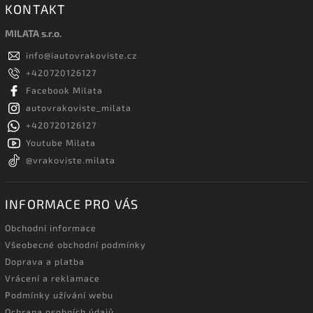
KONTAKT
MILATA s.r.o.
info
@
iautovrakoviste.cz
+420720126127
Facebook Milata
autovrakoviste_milata
+420720126127
Youtube Milata
@vrakoviste.milata
INFORMACE PRO VÁS
Obchodní informace
Všeobecné obchodní podmínky
Doprava a platba
Vrácení a reklamace
Podmínky užívání webu
Ochrana osobních údajů