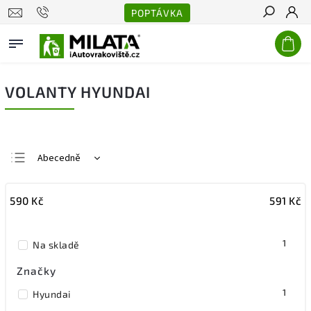
POPTÁVKA
Hledat
VOLANTY HYUNDAI
Abecedně
Nejlevnější
590
Kč
591
Kč
Nejdražší
Nejprodávanější
1
Na skladě
Značky
1
Hyundai