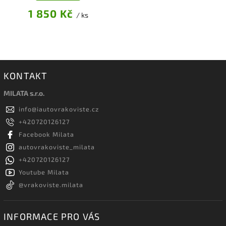
1 850 Kč
/ ks
KONTAKT
MILATA s.r.o.
info
@
iautovrakoviste.cz
+420720126127
Facebook Milata
autovrakoviste_milata
+420720126127
Youtube Milata
@vrakoviste.milata
INFORMACE PRO VÁS