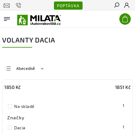
POPTÁVKA
Hledat
VOLANTY DACIA
Abecedně
Nejlevnější
1850
Kč
1851
Kč
Nejdražší
Nejprodávanější
1
Na skladě
Značky
1
Dacia