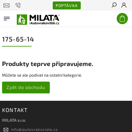
POPTÁVKA
Hledat
175-65-14
Produkty teprve připravujeme.
Můžete se ale podívat na ostatní kategorie.
Zpět do obchodu
KONTAKT
MILATA s.r.o.
info
@
iautovrakoviste.cz