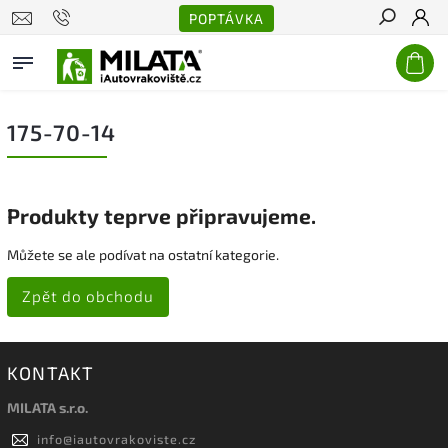
POPTÁVKA
Hledat
175-70-14
Produkty teprve připravujeme.
Můžete se ale podívat na ostatní kategorie.
Zpět do obchodu
KONTAKT
MILATA s.r.o.
info
@
iautovrakoviste.cz