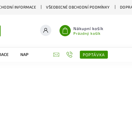
CHODNÍ INFORMACE
VŠEOBECNÉ OBCHODNÍ PODMÍNKY
DOPRA
Nákupní košík
Prázdný košík
MACE
NAPIŠTE NÁM
KONTAKTY
POPTÁVKA