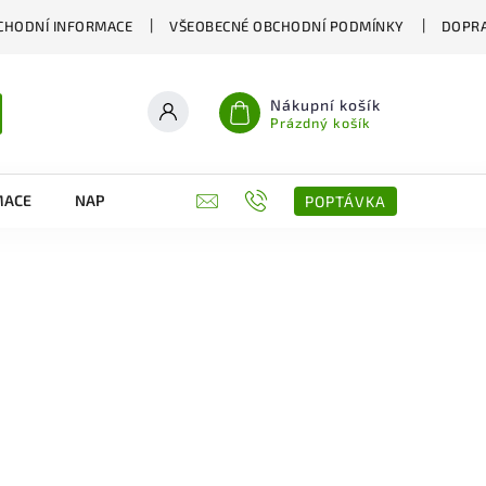
CHODNÍ INFORMACE
VŠEOBECNÉ OBCHODNÍ PODMÍNKY
DOPRA
Nákupní košík
Prázdný košík
MACE
NAPIŠTE NÁM
KONTAKTY
POPTÁVKA