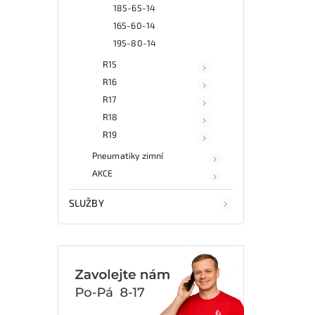
185-65-14
165-60-14
195-80-14
R15
R16
R17
R18
R19
Pneumatiky zimní
AKCE
SLUŽBY