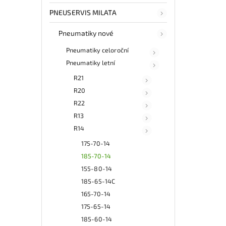
PNEUSERVIS MILATA
Pneumatiky nové
Pneumatiky celoroční
Pneumatiky letní
R21
R20
R22
R13
R14
175-70-14
185-70-14
155-80-14
185-65-14C
165-70-14
175-65-14
185-60-14