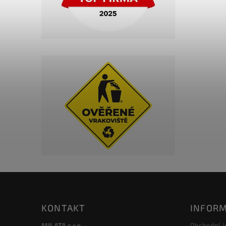
KONTAKT
INFORM
MILATA s.r.o.
Obchodní 