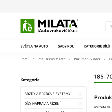
SVĚTLA NA AUTO
SADY KOL
KATEGORIE DÍLŮ
Domů
/
Pneuservis Milata
/
Pneumatiky nové
/
P
185-7
Kategorie
BRZDY A BRZDOVÉ SYSTÉMY
Produk
DÍLY NÁPRAV A ŘÍZENÍ
Můžete se a