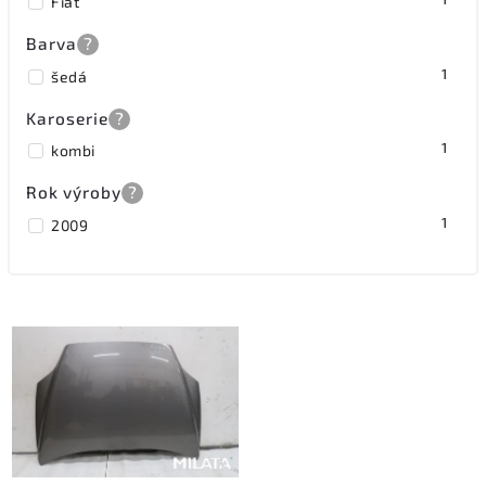
Fiat
Barva
?
1
šedá
Karoserie
?
1
kombi
Rok výroby
?
1
2009