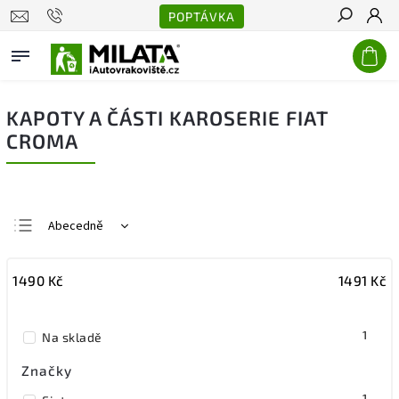
POPTÁVKA
Hledat
KAPOTY A ČÁSTI KAROSERIE FIAT
CROMA
Abecedně
Nejlevnější
1490
Kč
1491
Kč
Nejdražší
Nejprodávanější
1
Na skladě
Značky
1