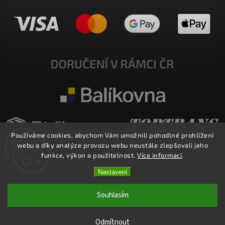
Používáme cookies, abychom Vám umožnili pohodlné prohlížení
webu a díky analýze provozu webu neustále zlepšovali jeho
funkce, výkon a použitelnost.
Více informací
.
Nastavení
Copyright 2026
E-SHOP MILATA
. Všechna práva vyhrazena.
Upravit nastavení cookies
Souhlasím
Vytvořil
Shoptet
| Design
Shoptak.cz.
Odmítnout