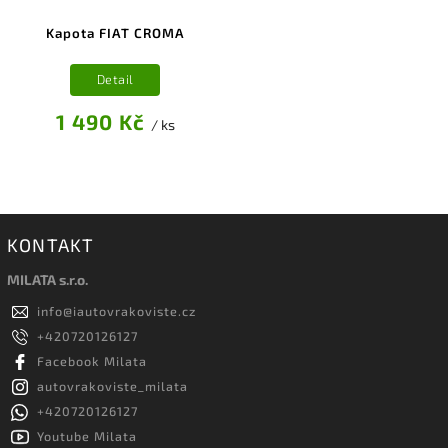
Kapota FIAT CROMA
Detail
1 490 Kč
/ ks
KONTAKT
MILATA s.r.o.
info
@
iautovrakoviste.cz
+420720126127
Facebook Milata
autovrakoviste_milata
+420720126127
Youtube Milata