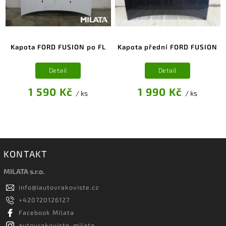
Kapota FORD FUSION po FL
Kapota přední FORD FUSION
Detail
Detail
1 590 Kč
1 990 Kč
/ ks
/ ks
KONTAKT
MILATA s.r.o.
info
@
iautovrakoviste.cz
+420720126127
Facebook Milata
autovrakoviste_milata