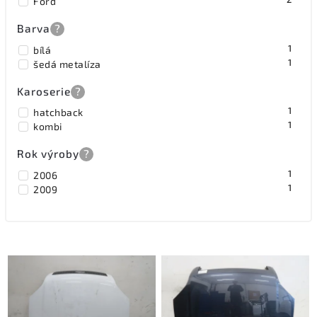
Ford
Barva
?
1
bílá
1
šedá metalíza
Karoserie
?
1
hatchback
1
kombi
Rok výroby
?
1
2006
1
2009