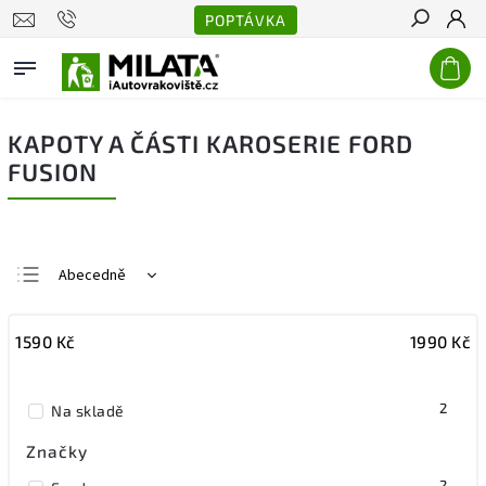
POPTÁVKA
Hledat
KAPOTY A ČÁSTI KAROSERIE FORD
FUSION
Abecedně
Nejlevnější
1590
Kč
1990
Kč
Nejdražší
Nejprodávanější
2
Na skladě
Značky
2