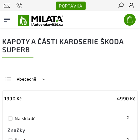
POPTÁVKA
Hledat
KAPOTY A ČÁSTI KAROSERIE ŠKODA
SUPERB
Abecedně
Nejlevnější
1990
Kč
4990
Kč
Nejdražší
Nejprodávanější
2
Na skladě
Značky
2