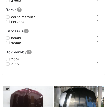
Škoda
Barva
?
1
černá metalíza
1
červená
Karoserie
?
1
kombi
1
sedan
Rok výroby
?
1
2004
1
2015
TIP