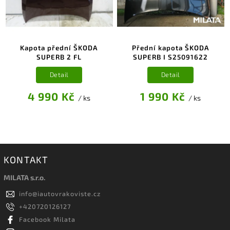
Kapota přední ŠKODA
Přední kapota ŠKODA
SUPERB 2 FL
SUPERB I S25091622
Detail
Detail
4 990 Kč
1 990 Kč
/ ks
/ ks
KONTAKT
MILATA s.r.o.
info
@
iautovrakoviste.cz
+420720126127
Facebook Milata