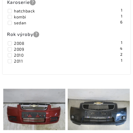
Karoserie
?
1
hatchback
1
kombi
6
sedan
Rok výroby
?
1
2008
4
2009
2
2010
1
2011