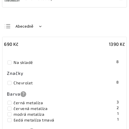
Abecedně
Nejlevnější
690
Kč
1390
Kč
Nejdražší
Nejprodávanější
8
Na skladě
Značky
8
Chevrolet
Barva
?
3
černá metalíza
2
červená metalíza
1
modrá metalíza
1
šedá metalíza tmavá