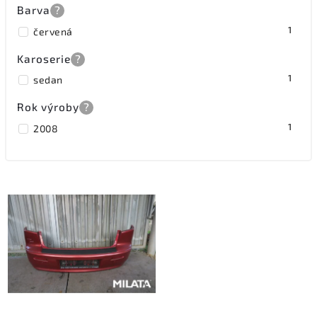
Barva
?
1
červená
Karoserie
?
1
sedan
Rok výroby
?
1
2008