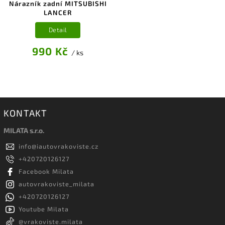
Nárazník zadní MITSUBISHI
LANCER
Detail
990 Kč
/ ks
KONTAKT
MILATA s.r.o.
info
@
iautovrakoviste.cz
+420720126127
Facebook Milata
autovrakoviste_milata
+420720126127
Youtube Milata
@vrakoviste.milata