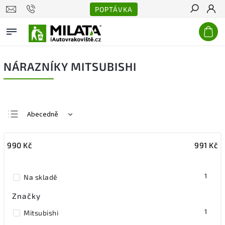
POPTÁVKA
Hledat
NÁRAZNÍKY MITSUBISHI
Abecedně
Nejlevnější
990
Kč
991
Kč
Nejdražší
Nejprodávanější
1
Na skladě
Značky
1
Mitsubishi