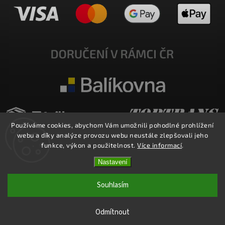
Používáme cookies, abychom Vám umožnili pohodlné prohlížení
webu a díky analýze provozu webu neustále zlepšovali jeho
funkce, výkon a použitelnost.
Více informací
.
Nastavení
Copyright 2026
E-SHOP MILATA
. Všechna práva vyhrazena.
Upravit nastavení cookies
Souhlasím
Vytvořil
Shoptet
| Design
Shoptak.cz.
Odmítnout