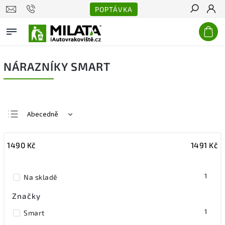
POPTÁVKA
Hledat
NÁRAZNÍKY SMART
Abecedně
Nejlevnější
1490
Kč
1491
Kč
Nejdražší
Nejprodávanější
1
Na skladě
Značky
1
Smart