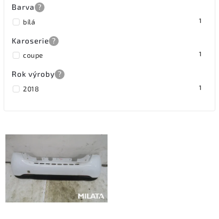
Barva
?
1
bílá
Karoserie
?
1
coupe
Rok výroby
?
1
2018