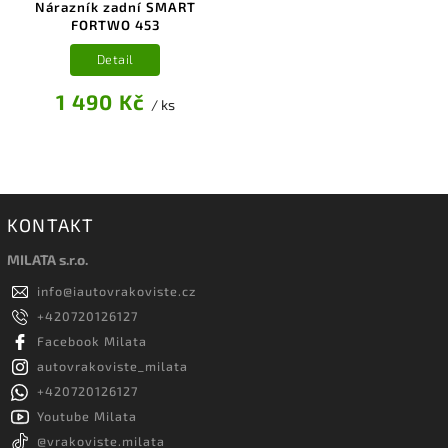
Nárazník zadní SMART
FORTWO 453
Detail
1 490 Kč
/ ks
KONTAKT
MILATA s.r.o.
info
@
iautovrakoviste.cz
+420720126127
Facebook Milata
autovrakoviste_milata
+420720126127
Youtube Milata
@vrakoviste.milata