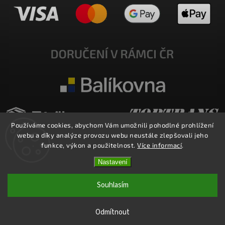
Používáme cookies, abychom Vám umožnili pohodlné prohlížení
webu a díky analýze provozu webu neustále zlepšovali jeho
funkce, výkon a použitelnost.
Více informací
.
Nastavení
Copyright 2026
E-SHOP MILATA
. Všechna práva vyhrazena.
Upravit nastavení cookies
Souhlasím
Vytvořil
Shoptet
| Design
Shoptak.cz.
Odmítnout