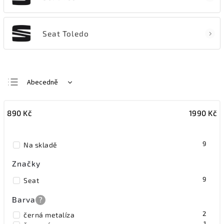
Seat Toledo
Abecedně
Nejlevnější
890
Kč
1990
Kč
Nejdražší
Nejprodávanější
9
Na skladě
Značky
9
Seat
Barva
?
2
černá metalíza
1