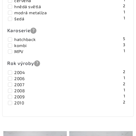
červená
2
hnědá světlá
1
modrá metalíza
1
šedá
Karoserie
?
5
hatchback
3
kombi
1
MPV
Rok výroby
?
2
2004
1
2006
2
2007
1
2008
1
2009
2
2010