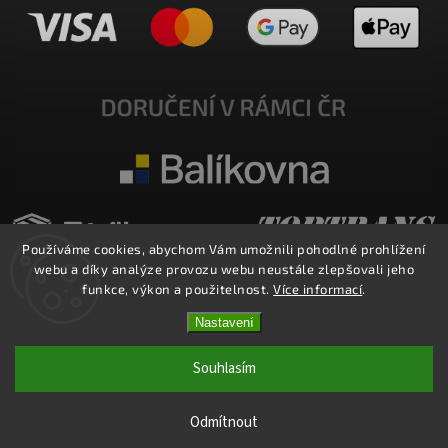
Používáme cookies, abychom Vám umožnili pohodlné prohlížení
webu a díky analýze provozu webu neustále zlepšovali jeho
funkce, výkon a použitelnost.
Více informací
.
Nastavení
Copyright 2026
E-SHOP MILATA
. Všechna práva vyhrazena.
Upravit nastavení cookies
Souhlasím
Vytvořil
Shoptet
| Design
Shoptak.cz.
Odmítnout