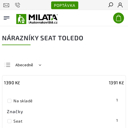
POPTÁVKA
Hledat
NÁRAZNÍKY SEAT TOLEDO
Abecedně
Nejlevnější
1390
Kč
1391
Kč
Nejdražší
Nejprodávanější
1
Na skladě
Značky
1
Seat