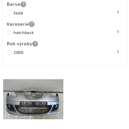
Barva
?
1
šedá
Karoserie
?
1
hatchback
Rok výroby
?
1
2006