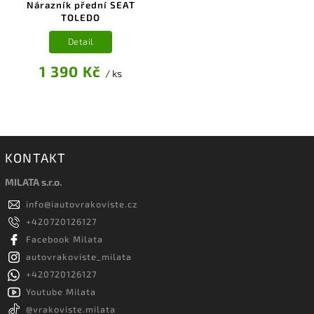
Nárazník přední SEAT
TOLEDO
Detail
1 390 Kč
/ ks
KONTAKT
MILATA s.r.o.
info
@
iautovrakoviste.cz
+420720126127
Facebook Milata
autovrakoviste_milata
+420720126127
Youtube Milata
@vrakoviste.milata