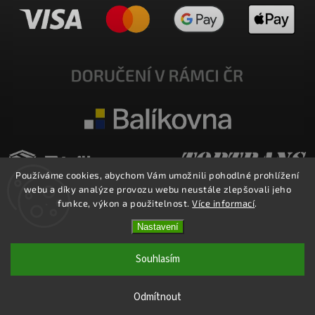
Používáme cookies, abychom Vám umožnili pohodlné prohlížení
webu a díky analýze provozu webu neustále zlepšovali jeho
funkce, výkon a použitelnost.
Více informací
.
Nastavení
Copyright 2026
E-SHOP MILATA
. Všechna práva vyhrazena.
Upravit nastavení cookies
Souhlasím
Vytvořil
Shoptet
| Design
Shoptak.cz.
Odmítnout