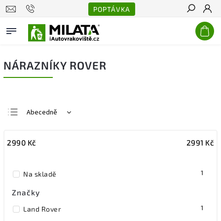
POPTÁVKA
Hledat
NÁRAZNÍKY ROVER
Abecedně
Nejlevnější
2990
Kč
2991
Kč
Nejdražší
Nejprodávanější
1
Na skladě
Značky
1
Land Rover