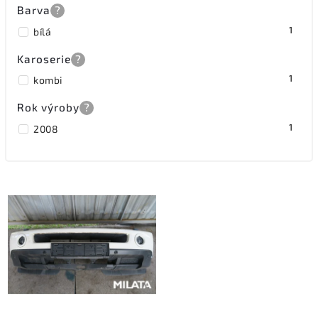
Barva
?
1
bílá
Karoserie
?
1
kombi
Rok výroby
?
1
2008