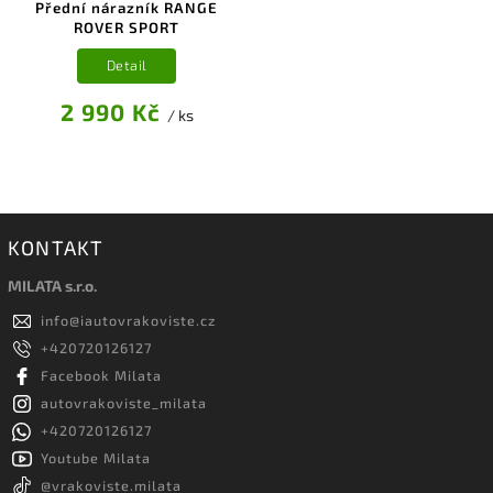
Přední nárazník RANGE
ROVER SPORT
Detail
2 990 Kč
/ ks
KONTAKT
MILATA s.r.o.
info
@
iautovrakoviste.cz
+420720126127
Facebook Milata
autovrakoviste_milata
+420720126127
Youtube Milata
@vrakoviste.milata