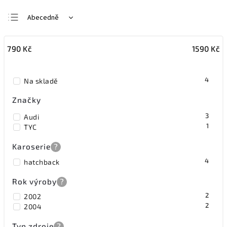
Abecedně
Nejlevnější
790
Kč
1590
Kč
Nejdražší
Nejprodávanější
4
Na skladě
Značky
3
Audi
1
TYC
Karoserie
?
4
hatchback
Rok výroby
?
2
2002
2
2004
Typ zdroje
?