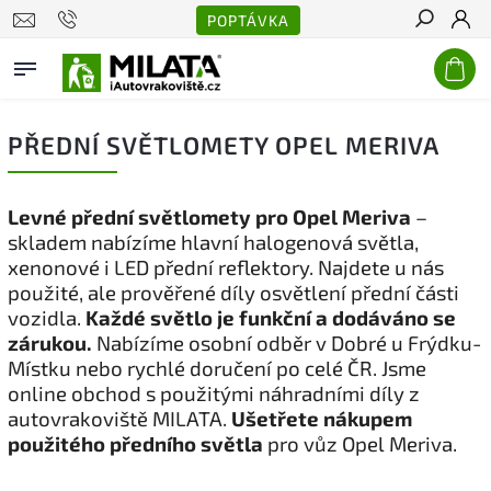
POPTÁVKA
Hledat
PŘEDNÍ SVĚTLOMETY OPEL MERIVA
Levné přední světlomety pro Opel Meriva
–
skladem nabízíme hlavní halogenová světla,
xenonové i LED přední reflektory. Najdete u nás
použité, ale prověřené díly osvětlení přední části
vozidla.
Každé světlo je funkční a dodáváno se
zárukou.
Nabízíme osobní odběr v Dobré u Frýdku-
Místku nebo rychlé doručení po celé ČR. Jsme
online obchod s použitými náhradními díly z
autovrakoviště MILATA.
Ušetřete nákupem
použitého předního světla
pro vůz Opel Meriva.