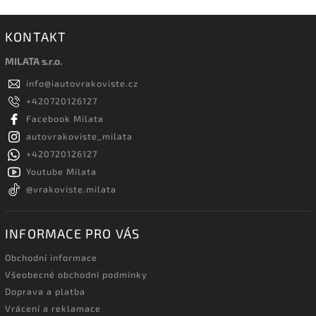
KONTAKT
MILATA s.r.o.
info
@
iautovrakoviste.cz
+420720126127
Facebook Milata
autovrakoviste_milata
+420720126127
Youtube Milata
@vrakoviste.milata
INFORMACE PRO VÁS
Obchodní informace
Všeobecné obchodní podmínky
Doprava a platba
Vrácení a reklamace