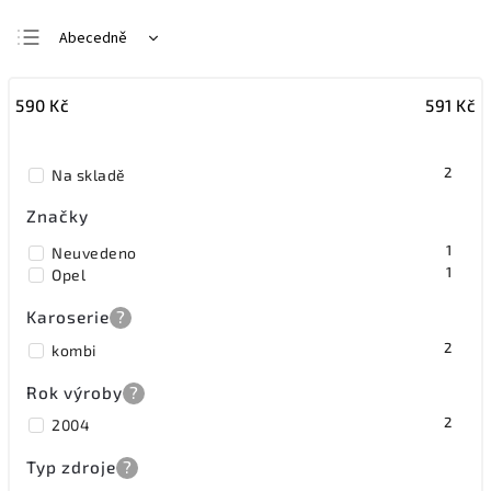
Abecedně
Nejlevnější
590
Kč
591
Kč
Nejdražší
Nejprodávanější
2
Na skladě
Značky
1
Neuvedeno
1
Opel
Karoserie
?
2
kombi
Rok výroby
?
2
2004
Typ zdroje
?