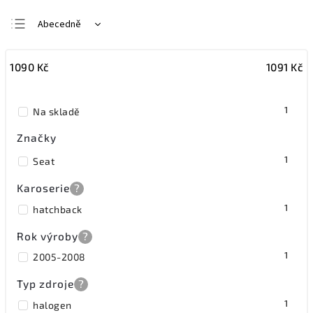
Abecedně
Nejlevnější
1090
Kč
1091
Kč
Nejdražší
Nejprodávanější
1
Na skladě
Značky
1
Seat
Karoserie
?
1
hatchback
Rok výroby
?
1
2005-2008
Typ zdroje
?
1
halogen