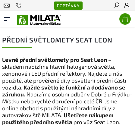
POPTÁVKA
Hledat
PŘEDNÍ SVĚTLOMETY SEAT LEON
Levné přední světlomety pro Seat Leon
–
skladem nabízíme hlavní halogenová světla,
xenonové i LED přední reflektory. Najdete u nás
použité, ale prověřené díly osvětlení přední části
vozidla.
Každé světlo je funkční a dodáváno se
zárukou.
Nabízíme osobní odběr v Dobré u Frýdku-
Místku nebo rychlé doručení po celé ČR. Jsme
online obchod s použitými náhradními díly z
autovrakoviště MILATA.
Ušetřete nákupem
použitého předního světla
pro vůz Seat Leon.