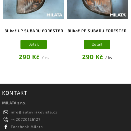
Blikač LP SUBARU FORESTER
Blikač PP SUBARU FORESTER
Detail
Detail
290 Kč
290 Kč
/ ks
/ ks
KONTAKT
MILATA s.r.o.
info
@
iautovrakoviste.cz
+420720126127
Facebook Milata