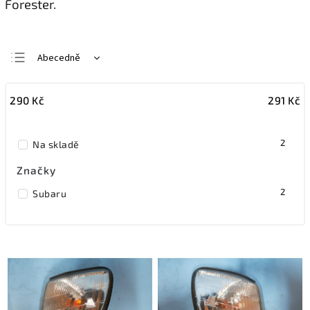
Forester.
Abecedně
Nejlevnější
290
Kč
291
Kč
Nejdražší
Nejprodávanější
2
Na skladě
Značky
2
Subaru