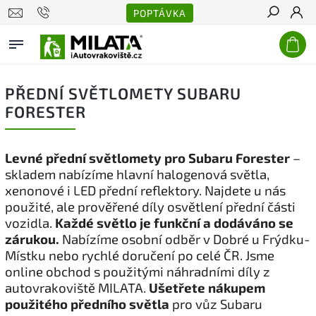
POPTÁVKA
Hledat
PŘEDNÍ SVĚTLOMETY SUBARU
FORESTER
Levné přední světlomety pro Subaru Forester
–
skladem nabízíme hlavní halogenová světla,
xenonové i LED přední reflektory. Najdete u nás
použité, ale prověřené díly osvětlení přední části
vozidla.
Každé světlo je funkční a dodáváno se
zárukou.
Nabízíme osobní odběr v Dobré u Frýdku-
Místku nebo rychlé doručení po celé ČR. Jsme
online obchod s použitými náhradními díly z
autovrakoviště MILATA.
Ušetřete nákupem
použitého předního světla
pro vůz Subaru