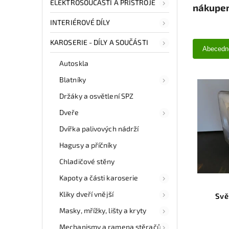
ELEKTROSOUČÁSTI A PŘÍSTROJE
nákupem
INTERIÉROVÉ DÍLY
KAROSERIE - DÍLY A SOUČÁSTI
Abecedn
Autoskla
Blatníky
Držáky a osvětlení SPZ
Dveře
Dvířka palivových nádrží
Hagusy a příčníky
Chladičové stěny
Kapoty a části karoserie
Kliky dveří vnější
Svě
Masky, mřížky, lišty a kryty
Mechanismy a ramena stěračů