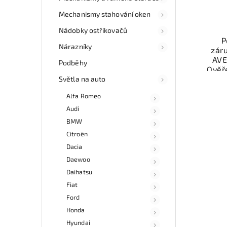
Mechanismy stahování oken
Nádobky ostřikovačů
P
Nárazníky
zár
AVE
Podběhy
Ověř
Světla na auto
Mo
Alfa Romeo
ne
esho
Audi
v 
BMW
Citroën
Dacia
Daewoo
Daihatsu
Fiat
Ford
Honda
Hyundai