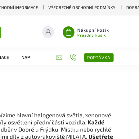
CHODNÍ INFORMACE
VŠEOBECNÉ OBCHODNÍ PODMÍNKY
DOPRA
Nákupní košík
Prázdný košík
MACE
NAPIŠTE NÁM
KONTAKTY
POPTÁVKA
ízíme hlavní halogenová světla, xenonové
íly osvětlení přední části vozidla.
Každé
dběr v Dobré u Frýdku-Místku nebo rychlé
ími díly z autovrakoviště MILATA.
Ušetřete