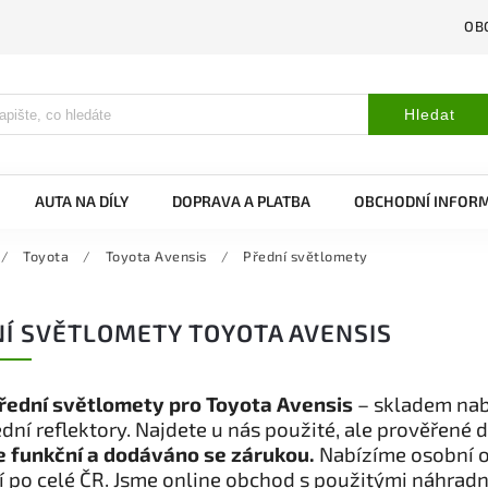
OB
Hledat
AUTA NA DÍLY
DOPRAVA A PLATBA
OBCHODNÍ INFOR
/
Toyota
/
Toyota Avensis
/
Přední světlomety
Í SVĚTLOMETY TOYOTA AVENSIS
řední světlomety pro Toyota Avensis
– skladem nab
ední reflektory. Najdete u nás použité, ale prověřené d
je funkční a dodáváno se zárukou.
Nabízíme osobní o
 po celé ČR. Jsme online obchod s použitými náhradn