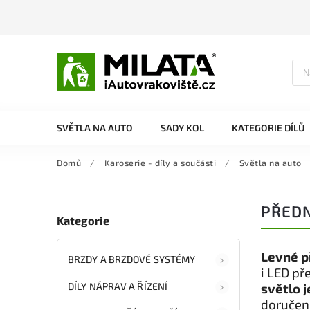
SVĚTLA NA AUTO
SADY KOL
KATEGORIE DÍLŮ
Domů
/
Karoserie - díly a součásti
/
Světla na auto
PŘEDN
Kategorie
Levné p
BRZDY A BRZDOVÉ SYSTÉMY
i LED př
DÍLY NÁPRAV A ŘÍZENÍ
světlo 
doručení