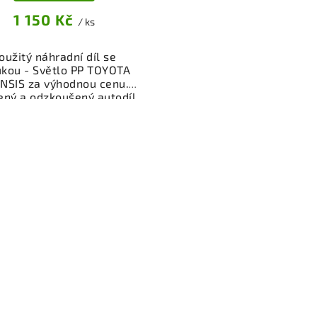
1 150 Kč
/ ks
oužitý náhradní díl se
ukou - Světlo PP TOYOTA
NSIS za výhodnou cenu.
ený a odzkoušený autodíl
osvětlení pro váš vůz.
žnost osobního odběru
bo rychlé doručení přes
p. Garance vrácení peněz
případě nespokojenosti.