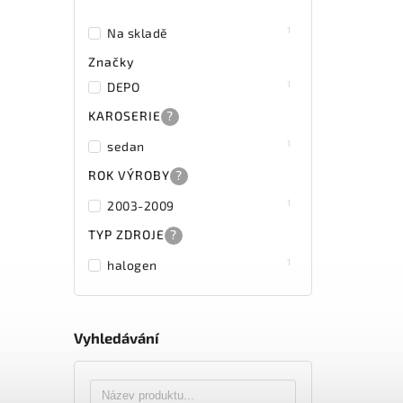
1
Na skladě
Značky
1
DEPO
KAROSERIE
?
1
sedan
ROK VÝROBY
?
1
2003-2009
TYP ZDROJE
?
1
halogen
Vyhledávání