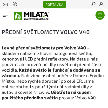
POPTÁVKA
Hledat
PŘEDNÍ SVĚTLOMETY VOLVO V40
Levné přední světlomety pro Volvo V40
–
skladem nabízíme hlavní halogenová světla,
xenonové i LED přední reflektory. Najdete u nás
použité, ale prověřené díly osvětlení přední části
vozidla.
Každé světlo je funkční a dodáváno se
zárukou.
Nabízíme osobní odběr v Dobré u Frýdku-
Místku nebo rychlé doručení po celé ČR. Jsme
online obchod s použitými náhradními díly z
autovrakoviště MILATA.
Ušetřete nákupem
použitého předního světla
pro vůz Volvo V40.