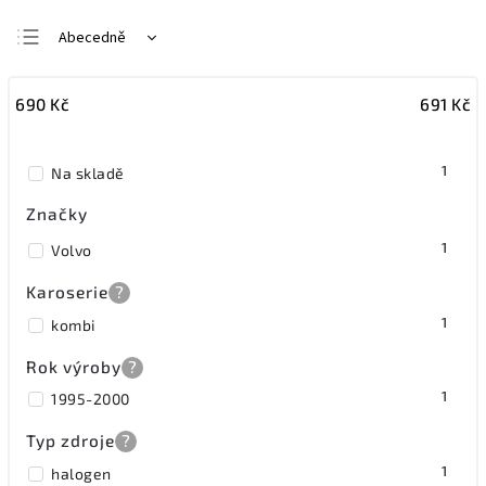
Abecedně
Nejlevnější
690
Kč
691
Kč
Nejdražší
Nejprodávanější
1
Na skladě
Značky
1
Volvo
Karoserie
?
1
kombi
Rok výroby
?
1
1995-2000
Typ zdroje
?
1
halogen