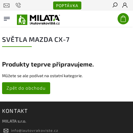
POPTÁVKA
Hledat
SVĚTLA MAZDA CX-7
Produkty teprve připravujeme.
Můžete se ale podívat na ostatní kategorie.
Zpět do obchodu
KONTAKT
MILATA s.r.o.
info
@
iautovrakoviste.cz