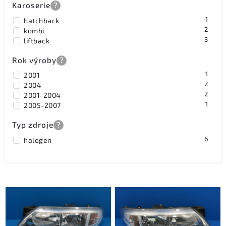
Karoserie
?
1
hatchback
2
kombi
3
liftback
Rok výroby
?
1
2001
2
2004
2
2001-2004
1
2005-2007
Typ zdroje
?
6
halogen