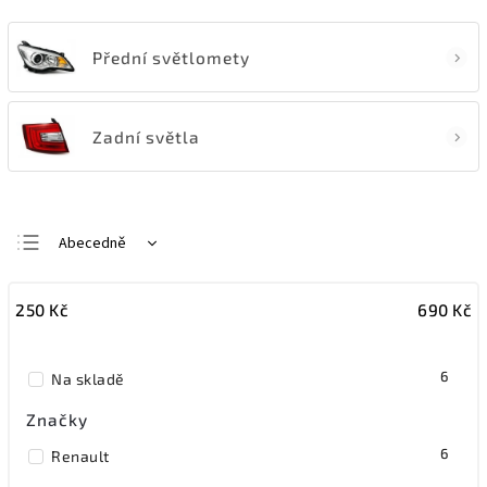
Přední světlomety
Zadní světla
Abecedně
Nejlevnější
250
Kč
690
Kč
Nejdražší
Nejprodávanější
6
Na skladě
Značky
6
Renault