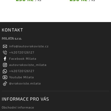
KONTAKT
MILATA s.r.o.
info
@
iautovrakoviste.cz
+420720126127
Facebook Milata
autovrakoviste_milata
+420720126127
Youtube Milata
@vrakoviste.milata
INFORMACE PRO VÁS
Obchodní informace