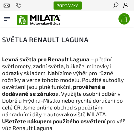
POPTÁVKA
Hledat
SVĚTLA RENAULT LAGUNA
Levná světla pro Renault Laguna
– přední
světlomety, zadní světla, blikače, mlhovky i
odrazky skladem. Nabízíme výběr pro různé
ročníky a verze tohoto modelu. Použité autodíly
osvětlení jsou plně funkční,
prověřené a
dodávané se zárukou
. Využijte osobní odběr v
Dobré u Frýdku-Místku nebo rychlé doručení po
celé ČR. Jsme online obchod s použitými
náhradními díly z autovrakoviště MILATA.
Ušetřete nákupem použitého osvětlení
pro váš
vůz Renault Laguna.