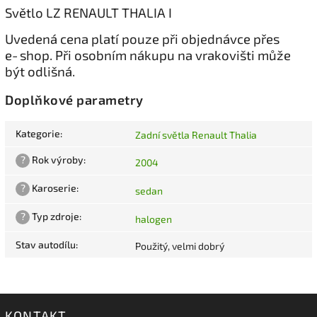
Světlo LZ RENAULT THALIA I
Uvedená cena platí pouze při objednávce přes
e‑shop. Při osobním nákupu na vrakovišti může
být odlišná.
Doplňkové parametry
Kategorie
:
Zadní světla Renault Thalia
?
Rok výroby
:
2004
?
Karoserie
:
sedan
?
Typ zdroje
:
halogen
Stav autodílu
:
Použitý, velmi dobrý
KONTAKT