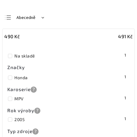
Abecedně
Nejlevnější
490
Kč
491
Kč
Nejdražší
Nejprodávanější
1
Na skladě
Značky
1
Honda
Karoserie
?
1
MPV
Rok výroby
?
1
2005
Typ zdroje
?