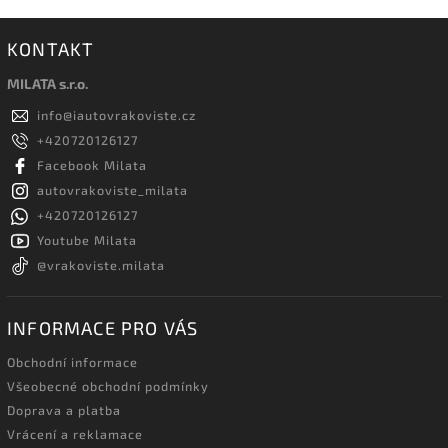
KONTAKT
MILATA s.r.o.
info
@
iautovrakoviste.cz
+420720126127
Facebook Milata
autovrakoviste_milata
+420720126127
Youtube Milata
@vrakoviste.milata
INFORMACE PRO VÁS
Obchodní informace
Všeobecné obchodní podmínky
Doprava a platba
Vrácení a reklamace