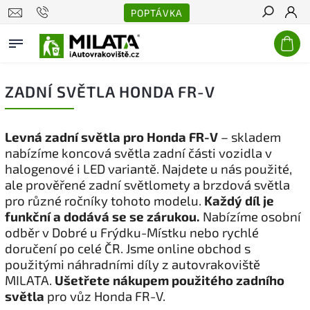
POPTÁVKA
Hledat
ZADNÍ SVĚTLA HONDA FR-V
Levná zadní světla pro Honda FR-V
– skladem
nabízíme koncová světla zadní části vozidla v
halogenové i LED variantě. Najdete u nás použité,
ale prověřené zadní světlomety a brzdová světla
pro různé ročníky tohoto modelu.
Každý díl je
funkční a dodává se se zárukou.
Nabízíme osobní
odběr v Dobré u Frýdku-Místku nebo rychlé
doručení po celé ČR. Jsme online obchod s
použitými náhradními díly z autovrakoviště
MILATA.
Ušetřete nákupem použitého zadního
světla
pro vůz Honda FR-V.