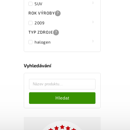
3
SUV
ROK VÝROBY
?
3
2009
TYP ZDROJE
?
3
halogen
Vyhledávání
Hledat