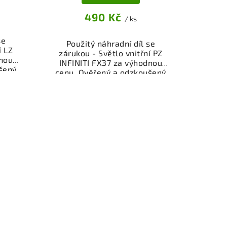
490 Kč
/ ks
se
Použitý náhradní díl se
í LZ
zárukou - Světlo vnitřní PZ
dnou
INFINITI FX37 za výhodnou
šený
cenu. Ověřený a odzkoušený
 vůz.
autodíl osvětlení pro váš vůz.
ěru
Možnost osobního odběru
řes
nebo rychlé doručení přes
peněz
eshop. Garance vrácení peněz
ti.
v případě nespokojenosti.