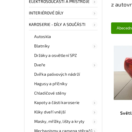
ELEKTROSOUČÁSTI A PŘÍSTROJE
z autov
INTERIÉROVÉ DÍLY
KAROSERIE - DÍLY A SOUČÁSTI
Abecedn
Autoskla
Blatníky
Držáky a osvětlení SPZ
Dveře
Dvířka palivových nádrží
Hagusy a příčníky
Chladičové stěny
Kapoty a části karoserie
Kliky dveří vnější
Světl
Masky, mřížky, lišty a kryty
Mechanismy a ramena stěračů