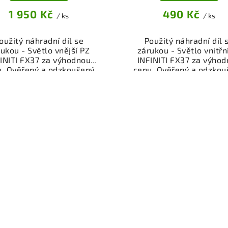
1 950 Kč
490 Kč
/ ks
/ ks
oužitý náhradní díl se
Použitý náhradní díl 
ukou - Světlo vnější PZ
zárukou - Světlo vnitřn
INITI FX37 za výhodnou
INFINITI FX37 za výho
u. Ověřený a odzkoušený
cenu. Ověřený a odzkou
díl osvětlení pro váš vůz.
autodíl osvětlení pro váš
žnost osobního odběru
Možnost osobního odb
bo rychlé doručení přes
nebo rychlé doručení p
p. Garance vrácení peněz
eshop. Garance vrácení 
případě nespokojenosti.
v případě nespokojenos