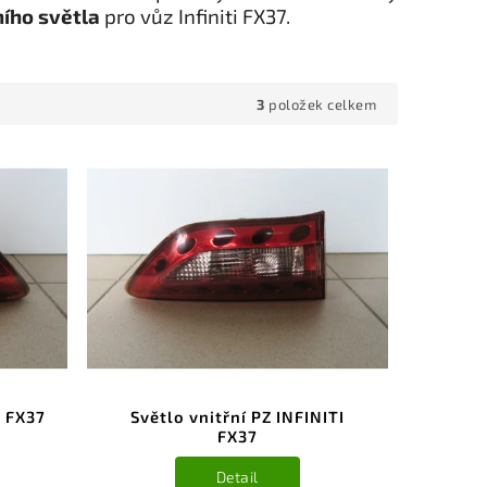
ího světla
pro vůz Infiniti FX37.
3
položek celkem
I FX37
Světlo vnitřní PZ INFINITI
FX37
Detail