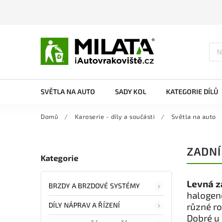
SVĚTLA NA AUTO
SADY KOL
KATEGORIE DÍLŮ
Domů
/
Karoserie - díly a součásti
/
Světla na auto
ZADNÍ
Kategorie
Levná za
BRZDY A BRZDOVÉ SYSTÉMY
halogeno
DÍLY NÁPRAV A ŘÍZENÍ
různé r
Dobré u 