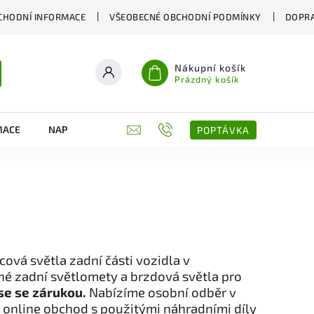
CHODNÍ INFORMACE
VŠEOBECNÉ OBCHODNÍ PODMÍNKY
DOPRA
Nákupní košík
Prázdný košík
MACE
NAPIŠTE NÁM
KONTAKTY
POPTÁVKA
vá světla zadní části vozidla v
ené zadní světlomety a brzdová světla pro
se se zárukou.
Nabízíme osobní odběr v
 online obchod s použitými náhradními díly