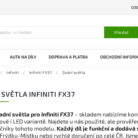
OB
Hledat
AUTA NA DÍLY
DOPRAVA A PLATBA
OBCHODNÍ INFOR
/
Infiniti
/
Infiniti FX37
/
Zadní světla
 SVĚTLA INFINITI FX37
dní světla pro Infiniti FX37
– skladem nabízíme konco
vé i LED variantě. Najdete u nás použité, ale prověř
očníky tohoto modelu.
Každý díl je funkční a dodává 
Frýdku-Místku nebo rychlé doručení po celé ČR. Jsme