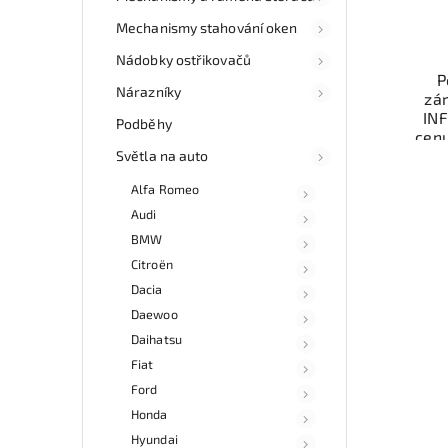
Mechanismy stahování oken
Nádobky ostřikovačů
P
Nárazníky
zár
INF
Podběhy
cen
auto
Světla na auto
Mo
Alfa Romeo
ne
esho
Audi
v 
BMW
Citroën
Dacia
Daewoo
Daihatsu
Fiat
Ford
Honda
Hyundai