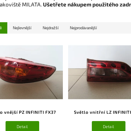
rakoviště MILATA.
Ušetřete nákupem použitého zadn
ě
Nejlevnější
Nejdražší
Nejprodávanější
o vnější PZ INFINITI FX37
Světlo vnitřní LZ INFINIT
Detail
Detail