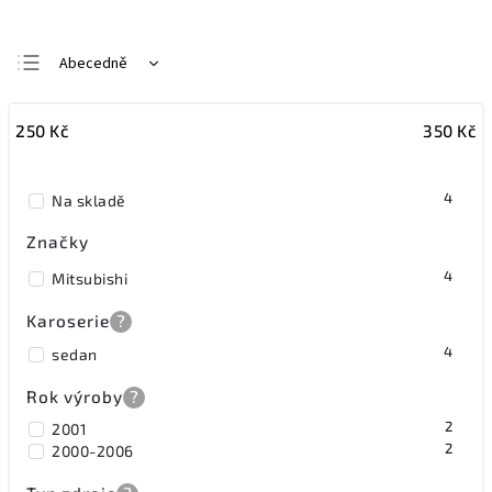
Abecedně
Nejlevnější
250
Kč
350
Kč
Nejdražší
Nejprodávanější
4
Na skladě
Značky
4
Mitsubishi
Karoserie
?
4
sedan
Rok výroby
?
2
2001
2
2000-2006