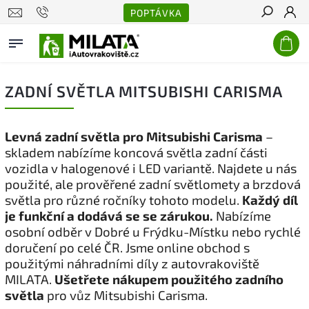
POPTÁVKA
Hledat
ZADNÍ SVĚTLA MITSUBISHI CARISMA
Levná zadní světla pro Mitsubishi Carisma
–
skladem nabízíme koncová světla zadní části
vozidla v halogenové i LED variantě. Najdete u nás
použité, ale prověřené zadní světlomety a brzdová
světla pro různé ročníky tohoto modelu.
Každý díl
je funkční a dodává se se zárukou.
Nabízíme
osobní odběr v Dobré u Frýdku-Místku nebo rychlé
doručení po celé ČR. Jsme online obchod s
použitými náhradními díly z autovrakoviště
MILATA.
Ušetřete nákupem použitého zadního
světla
pro vůz Mitsubishi Carisma.