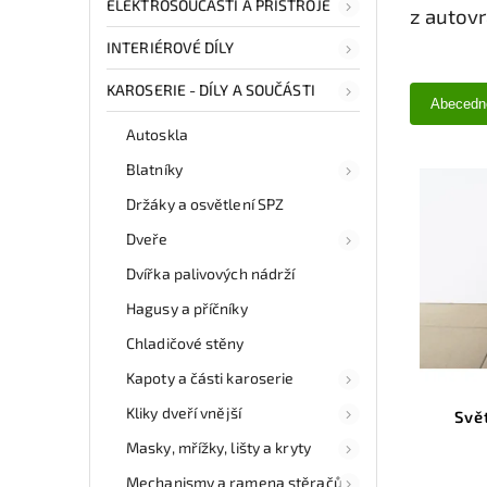
ELEKTROSOUČÁSTI A PŘÍSTROJE
z autov
INTERIÉROVÉ DÍLY
KAROSERIE - DÍLY A SOUČÁSTI
Abecedn
Autoskla
Blatníky
Držáky a osvětlení SPZ
Dveře
Dvířka palivových nádrží
Hagusy a příčníky
Chladičové stěny
Kapoty a části karoserie
Kliky dveří vnější
Svě
Masky, mřížky, lišty a kryty
Mechanismy a ramena stěračů