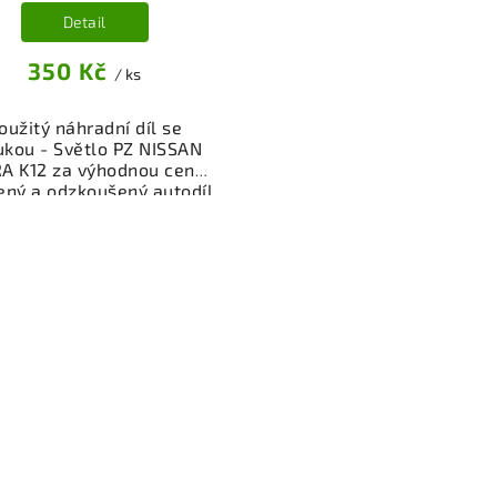
Detail
350 Kč
/ ks
oužitý náhradní díl se
ukou - Světlo PZ NISSAN
A K12 za výhodnou cenu.
ený a odzkoušený autodíl
osvětlení pro váš vůz.
žnost osobního odběru
bo rychlé doručení přes
p. Garance vrácení peněz
případě nespokojenosti.