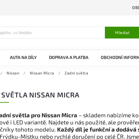
OB
Hledat
AUTA NA DÍLY
DOPRAVA A PLATBA
OBCHODNÍ INFOR
/
Nissan
/
Nissan Micra
/
Zadní světla
 SVĚTLA NISSAN MICRA
adní světla pro Nissan Micra
– skladem nabízíme kon
vé i LED variantě. Najdete u nás použité, ale prověř
očníky tohoto modelu.
Každý díl je funkční a dodává 
Frýdku-Místku nebo rychlé doručení po celé ČR. Jsme