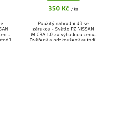
350 Kč
/ ks
se
Použitý náhradní díl se
SSAN
zárukou - Světlo PZ NISSAN
cenu.
MICRA 1.0 za výhodnou cenu.
todíl
Ověřený a odzkoušený autodíl
.
osvětlení pro váš vůz.
ěru
Možnost osobního odběru
řes
nebo rychlé doručení přes
peněz
eshop. Garance vrácení peněz
ti.
v případě nespokojenosti.