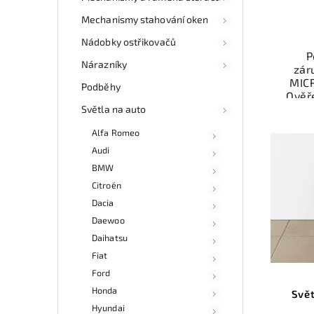
Mechanismy stahování oken
Nádobky ostřikovačů
P
Nárazníky
zár
MICR
Podběhy
Ověř
Světla na auto
Mo
Alfa Romeo
ne
esho
Audi
v 
BMW
Citroën
Dacia
Daewoo
Daihatsu
Fiat
Ford
Honda
Svě
Hyundai