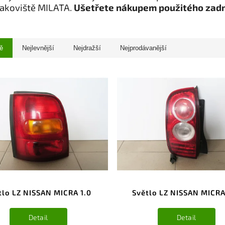
rakoviště MILATA.
Ušetřete nákupem použitého zadn
ě
Nejlevnější
Nejdražší
Nejprodávanější
tlo LZ NISSAN MICRA 1.0
Světlo LZ NISSAN MICRA
Detail
Detail