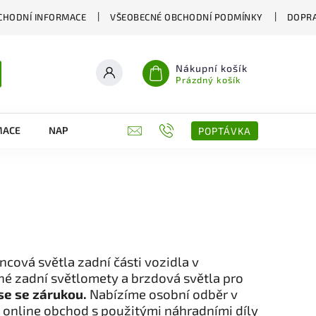
CHODNÍ INFORMACE
VŠEOBECNÉ OBCHODNÍ PODMÍNKY
DOPRA
Nákupní košík
Prázdný košík
MACE
NAPIŠTE NÁM
KONTAKTY
POPTÁVKA
cová světla zadní části vozidla v
ené zadní světlomety a brzdová světla pro
se se zárukou.
Nabízíme osobní odběr v
 online obchod s použitými náhradními díly