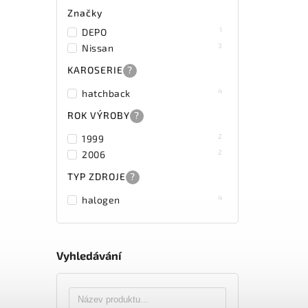
Značky
1
DEPO
3
Nissan
KAROSERIE
?
4
hatchback
ROK VÝROBY
?
2
1999
2
2006
TYP ZDROJE
?
4
halogen
Vyhledávání