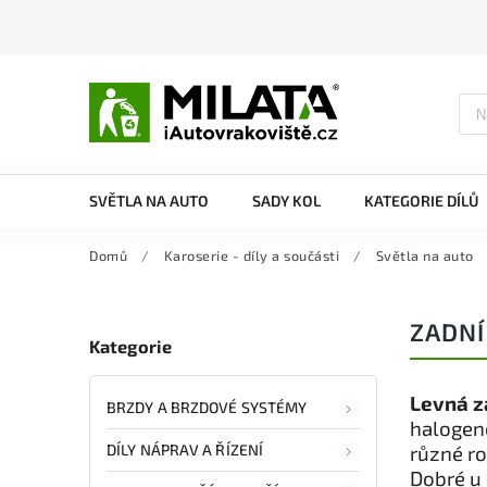
SVĚTLA NA AUTO
SADY KOL
KATEGORIE DÍLŮ
Domů
/
Karoserie - díly a součásti
/
Světla na auto
ZADNÍ
Kategorie
Levná z
BRZDY A BRZDOVÉ SYSTÉMY
halogeno
DÍLY NÁPRAV A ŘÍZENÍ
různé r
Dobré u 