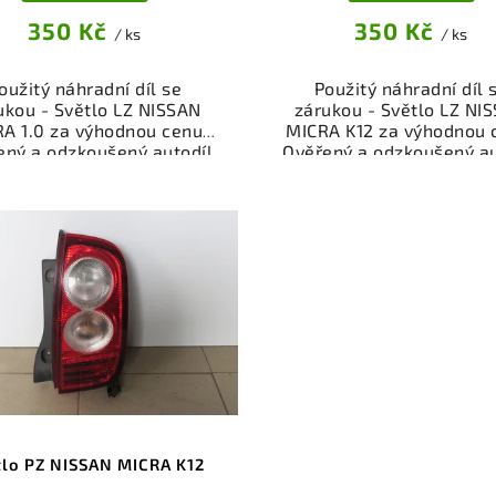
350 Kč
350 Kč
/ ks
/ ks
oužitý náhradní díl se
Použitý náhradní díl 
ukou - Světlo LZ NISSAN
zárukou - Světlo LZ NI
A 1.0 za výhodnou cenu.
MICRA K12 za výhodnou 
ený a odzkoušený autodíl
Ověřený a odzkoušený au
osvětlení pro váš vůz.
osvětlení pro váš vůz
žnost osobního odběru
Možnost osobního odb
bo rychlé doručení přes
nebo rychlé doručení p
p. Garance vrácení peněz
eshop. Garance vrácení 
případě nespokojenosti.
v případě nespokojenos
tlo PZ NISSAN MICRA K12