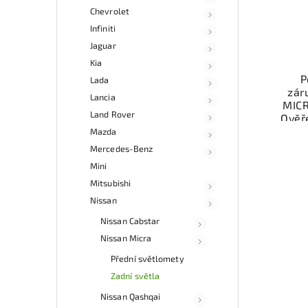
Chevrolet
Infiniti
Jaguar
Kia
P
Lada
zár
Lancia
MICR
Land Rover
Ověř
Mazda
Mo
Mercedes-Benz
ne
Mini
esho
v 
Mitsubishi
Nissan
Nissan Cabstar
Nissan Micra
Přední světlomety
Zadní světla
Nissan Qashqai