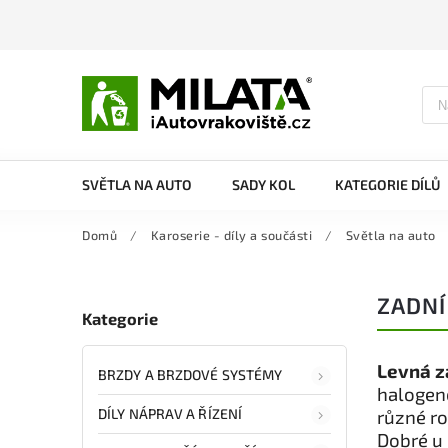
SVĚTLA NA AUTO
SADY KOL
KATEGORIE DÍLŮ
Domů
/
Karoserie - díly a součásti
/
Světla na auto
ZADNÍ
Kategorie
Levná z
BRZDY A BRZDOVÉ SYSTÉMY
halogeno
DÍLY NÁPRAV A ŘÍZENÍ
různé r
Dobré u 