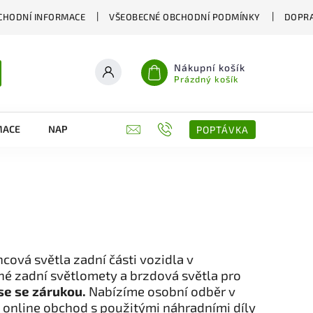
CHODNÍ INFORMACE
VŠEOBECNÉ OBCHODNÍ PODMÍNKY
DOPRA
Nákupní košík
Prázdný košík
MACE
NAPIŠTE NÁM
KONTAKTY
POPTÁVKA
ová světla zadní části vozidla v
ené zadní světlomety a brzdová světla pro
se se zárukou.
Nabízíme osobní odběr v
 online obchod s použitými náhradními díly