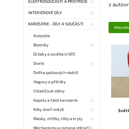
ELEKTROSOUČÁSTI A PŘÍSTROJE
z autov
INTERIÉROVÉ DÍLY
KAROSERIE - DÍLY A SOUČÁSTI
Abecedn
Autoskla
Blatníky
Držáky a osvětlení SPZ
Dveře
Dvířka palivových nádrží
Hagusy a příčníky
Chladičové stěny
Kapoty a části karoserie
Kliky dveří vnější
Svět
Masky, mřížky, lišty a kryty
Mechanismy a ramena stěračů