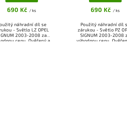
690 Kč
690 Kč
/ ks
/ ks
oužitý náhradní díl se
Použitý náhradní díl 
rukou - Světlo LZ OPEL
zárukou - Světlo PZ O
IGNUM 2003-2008 za
SIGNUM 2003-2008 
hodnou cenu. Ověřený a
výhodnou cenu. Ověřen
oušený autodíl osvětlení
odzkoušený autodíl osvě
pro váš vůz. Možnost
pro váš vůz. Možnos
ního odběru nebo rychlé
osobního odběru nebo r
čení přes eshop. Garance
doručení přes eshop. Ga
rácení peněz v případě
vrácení peněz v přípa
nespokojenosti.
nespokojenosti.