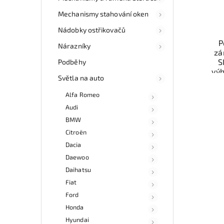
Mechanismy stahování oken
Nádobky ostřikovačů
P
Nárazníky
zá
S
Podběhy
vý
Světla na auto
odzk
Alfa Romeo
osob
Audi
doru
v
BMW
Citroën
Dacia
Daewoo
Daihatsu
Fiat
Ford
Honda
Hyundai