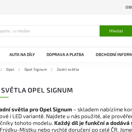
OB
Hledat
AUTA NA DÍLY
DOPRAVA A PLATBA
OBCHODNÍ INFOR
/
Opel
/
Opel Signum
/
Zadní světla
 SVĚTLA OPEL SIGNUM
adní světla pro Opel Signum
– skladem nabízíme konc
vé i LED variantě. Najdete u nás použité, ale prověř
očníky tohoto modelu.
Každý díl je funkční a dodává 
Frýdku-Místku nebo rychlé doručení po celé ČR. Jsme