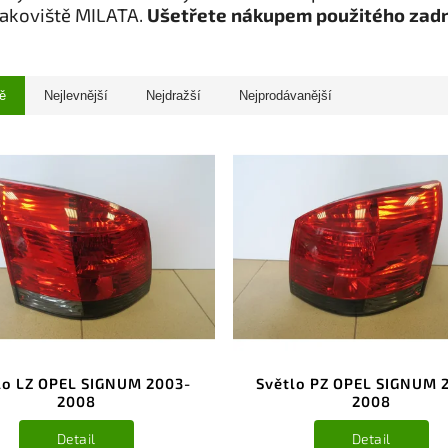
rakoviště MILATA.
Ušetřete nákupem použitého zadn
ě
Nejlevnější
Nejdražší
Nejprodávanější
lo LZ OPEL SIGNUM 2003-
Světlo PZ OPEL SIGNUM 
2008
2008
Detail
Detail