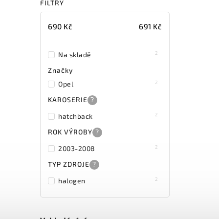
FILTRY
690
Kč
691
Kč
2
Na skladě
Značky
2
Opel
KAROSERIE
?
2
hatchback
ROK VÝROBY
?
2
2003-2008
TYP ZDROJE
?
2
halogen