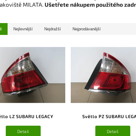
rakoviště MILATA.
Ušetřete nákupem použitého zadn
ě
Nejlevnější
Nejdražší
Nejprodávanější
ětlo LZ SUBARU LEGACY
Světlo PZ SUBARU LEG
Detail
Detail