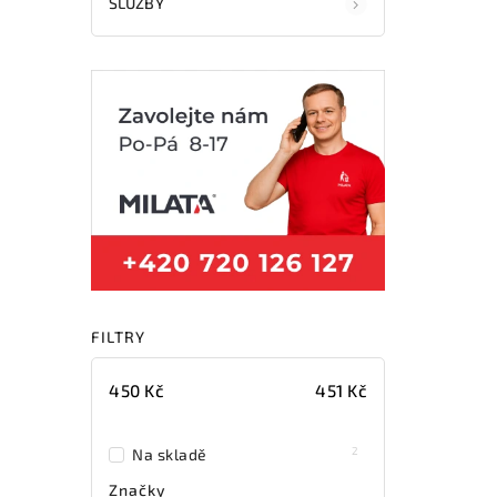
SLUŽBY
FILTRY
450
Kč
451
Kč
2
Na skladě
Značky