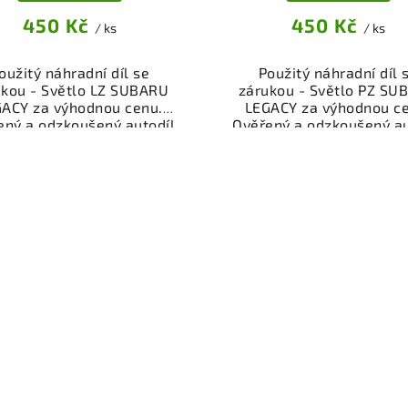
450 Kč
450 Kč
/ ks
/ ks
oužitý náhradní díl se
Použitý náhradní díl 
ukou - Světlo LZ SUBARU
zárukou - Světlo PZ SU
ACY za výhodnou cenu.
LEGACY za výhodnou c
ený a odzkoušený autodíl
Ověřený a odzkoušený au
osvětlení pro váš vůz.
osvětlení pro váš vůz
žnost osobního odběru
Možnost osobního odb
bo rychlé doručení přes
nebo rychlé doručení p
p. Garance vrácení peněz
eshop. Garance vrácení 
případě nespokojenosti.
v případě nespokojenos