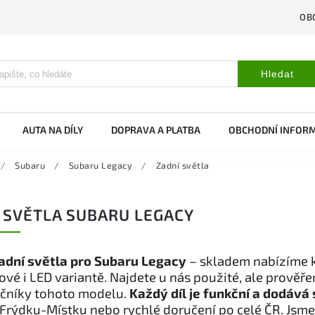
OB
Hledat
AUTA NA DÍLY
DOPRAVA A PLATBA
OBCHODNÍ INFOR
/
Subaru
/
Subaru Legacy
/
Zadní světla
 SVĚTLA SUBARU LEGACY
adní světla pro Subaru Legacy
– skladem nabízíme k
vé i LED variantě. Najdete u nás použité, ale prověř
očníky tohoto modelu.
Každý díl je funkční a dodává 
Frýdku-Místku nebo rychlé doručení po celé ČR. Jsme