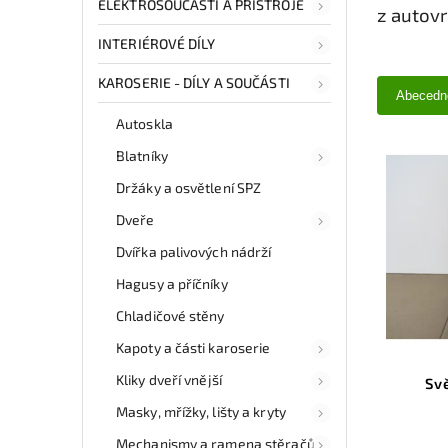
ELEKTROSOUČÁSTI A PŘÍSTROJE
z autov
INTERIÉROVÉ DÍLY
KAROSERIE - DÍLY A SOUČÁSTI
Abecedn
Autoskla
Blatníky
Držáky a osvětlení SPZ
Dveře
Dvířka palivových nádrží
Hagusy a příčníky
Chladičové stěny
Kapoty a části karoserie
Kliky dveří vnější
Sv
Masky, mřížky, lišty a kryty
Mechanismy a ramena stěračů