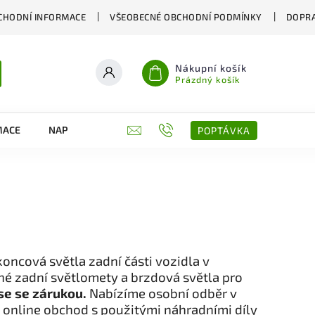
CHODNÍ INFORMACE
VŠEOBECNÉ OBCHODNÍ PODMÍNKY
DOPRA
Nákupní košík
Prázdný košík
MACE
NAPIŠTE NÁM
KONTAKTY
POPTÁVKA
oncová světla zadní části vozidla v
ené zadní světlomety a brzdová světla pro
se se zárukou.
Nabízíme osobní odběr v
 online obchod s použitými náhradními díly