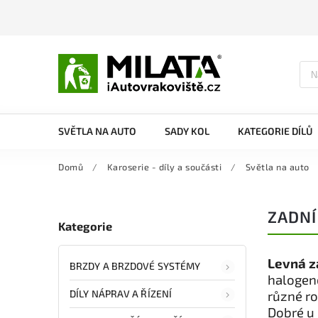
SVĚTLA NA AUTO
SADY KOL
KATEGORIE DÍLŮ
Domů
/
Karoserie - díly a součásti
/
Světla na auto
ZADNÍ
Kategorie
Levná z
BRZDY A BRZDOVÉ SYSTÉMY
halogeno
DÍLY NÁPRAV A ŘÍZENÍ
různé r
Dobré u 