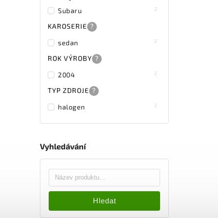
2
Subaru
KAROSERIE
?
2
sedan
ROK VÝROBY
?
2
2004
TYP ZDROJE
?
2
halogen
Vyhledávání
Hledat