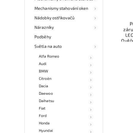
Mechanismy stahování oken
Nádobky ostřikovačů
P
Nárazníky
zár
LEG
Podběhy
Ověř
Světla na auto
Mo
Alfa Romeo
ne
esho
Audi
v 
BMW
Citroën
Dacia
Daewoo
Daihatsu
Fiat
Ford
Honda
Hyundai