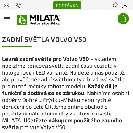
POPTÁVKA
Hledat
ZADNÍ SVĚTLA VOLVO V50
Levná zadní světla pro Volvo V50
– skladem
nabízíme koncová světla zadní části vozidla v
halogenové i LED variantě. Najdete u nás použité,
ale prověřené zadní světlomety a brzdová světla
pro různé ročníky tohoto modelu.
Každý díl je
funkční a dodává se se zárukou.
Nabízíme osobní
odběr v Dobré u Frýdku-Místku nebo rychlé
doručení po celé ČR. Jsme online obchod s
použitými náhradními díly z autovrakoviště
MILATA.
Ušetřete nákupem použitého zadního
světla
pro vůz Volvo V50.