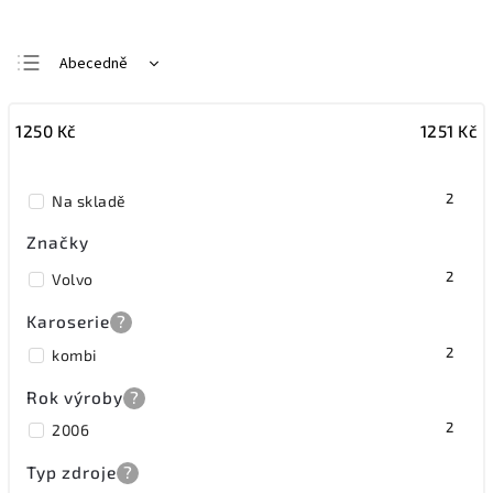
Abecedně
Nejlevnější
1250
Kč
1251
Kč
Nejdražší
Nejprodávanější
2
Na skladě
Značky
2
Volvo
Karoserie
?
2
kombi
Rok výroby
?
2
2006
Typ zdroje
?