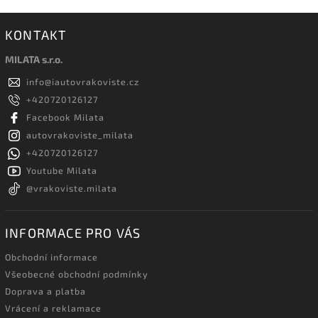
KONTAKT
MILATA s.r.o.
info
@
iautovrakoviste.cz
+420720126127
Facebook Milata
autovrakoviste_milata
+420720126127
Youtube Milata
@vrakoviste.milata
INFORMACE PRO VÁS
Obchodní informace
Všeobecné obchodní podmínky
Doprava a platba
Vrácení a reklamace