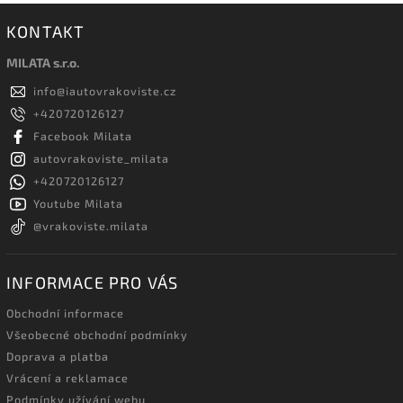
KONTAKT
MILATA s.r.o.
info
@
iautovrakoviste.cz
+420720126127
Facebook Milata
autovrakoviste_milata
+420720126127
Youtube Milata
@vrakoviste.milata
INFORMACE PRO VÁS
Obchodní informace
Všeobecné obchodní podmínky
Doprava a platba
Vrácení a reklamace
Podmínky užívání webu