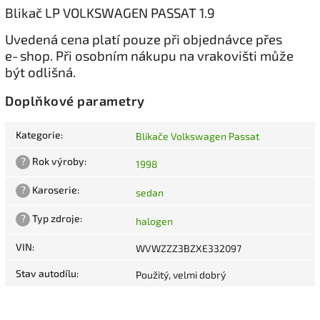
Blikač LP VOLKSWAGEN PASSAT 1.9
Uvedená cena platí pouze při objednávce přes
e‑shop. Při osobním nákupu na vrakovišti může
být odlišná.
Doplňkové parametry
Kategorie
:
Blikače Volkswagen Passat
?
Rok výroby
:
1998
?
Karoserie
:
sedan
?
Typ zdroje
:
halogen
VIN
:
WVWZZZ3BZXE332097
Stav autodílu
:
Použitý, velmi dobrý